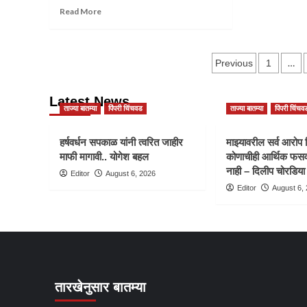
Read
Read More
more
about
न्यू
Posts
सिटी
…
Previous
1
प्राईड
paginatio
इंग्लिश
Latest News
मिडीयम
ताज्या बातम्या
पिंपरी चिंचवड
ताज्या बातम्या
पिंपरी चिंचव
स्कूल
यांच्या
वतीने
हर्षवर्धन सपकाळ यांनी त्वरित जाहीर
माझ्यावरील सर्व आरोप 
महात्मा
माफी मागावी.. योगेश बहल
कोणाचीही आर्थिक फसव
गांधी
नाही – दिलीप चोरडिया
Editor
August 6, 2026
पुण्यतिथी
Editor
August 6,
निमित्त
अभिवादन
तारखेनुसार बातम्या