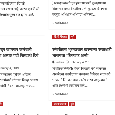
) आमदारयोजनेतून होणाऱ्या पाणी पुरवठ्याच्या
्याच्या पहिल्याच दिवशी
वितरणाबाबच्या बैठकीला पाणी पुरवठा विभागाचे
 झटका बसला आहे, कारण एल.पी.जी.
प्रमुख अधिक्षक अभियंता अनिरुद्ध...
किंमतीत पुन्हा वाढ झाली आहे.
Read
Read More
more
ad
about
re
पुणे
पिंपरी चिंचवड
पुणे
out
महापालीकेचे
सामान्यांना
पाणी
ा
ट्र कामगार कर्मचारी
संतपीठात भ्रष्टाचार करणाऱ्या सत्ताधारी
धानोरी,लोहगाव
ा,
ा अध्यक्ष पदी सिध्दार्थ दिवे
भाजपचा ‘धिक्कार असो’
भागाला
पाणी
सांत
admin
February 4, 2019
मिळणार:आ
यांदा
पिंपरी(प्रतिनीधी) पिंपरी चिखली येथे साकारत
bruary 4, 2019
सुनील
ुती
असलेल्या संतपीठाच्या कामाच्या निविदेत सत्ताधारी
हुजन महासंघ प्रणित अखिल
टिंगरे
्या
भाजपाने रिंग केल्याचा आरोप करत राष्ट्रवादीने
 कर्मचारी संघाच्या जिल्हा अध्यक्ष
मती
आज लक्षवेधी आंदोलन केले....
े यांची निवड महाराष्ट्र राज्य...
ांनी
Read
ad
Read More
ल्या……
more
re
about
out
ुणे
ताज्या बातम्या
पुणे
संतपीठात
िल
भ्रष्टाचार
ाष्ट्र