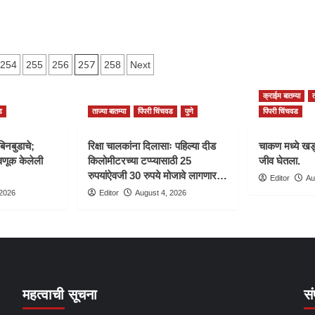
257
254
255
256
258
Next
n
क्राईम बातम्या
त
ड
ताज्या बातम्या
पिंपरी चिंचवड
पुणे
पिंपरी चिंचवड
बिनबुडाचे;
रिक्षा चालकांना दिलासाः पहिल्या दीड
चाकण मध्ये खड्
णूक केलेली
किलोमीटरच्या टप्प्यासाठी 25
जीव घेतला.
रुपयांऐवजी 30 रुपये मोजावे लागणार…
Editor
Au
 2026
Editor
August 4, 2026
महत्वाची सूचना
सं