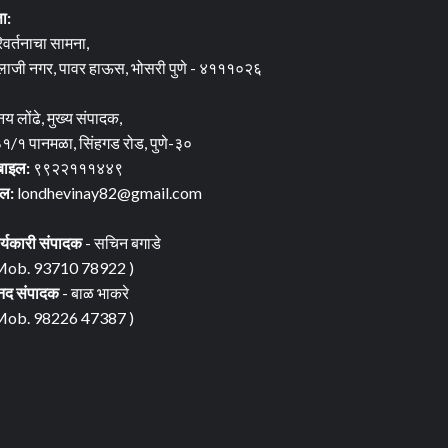
ता:
िवर्तनाचा सामना,
लाजी नगर, पावर हाऊस, भोसरी पुणे - ४१११०२६
नय लोंढे, मुख्य संपादक,
१/१ पानमळा, सिंहगड रोड, पुणे-३०
बाइल:
९९२२१११४४९
ेल:
londhevinay82@gmail.com
र्यकारी संपादक
- सचिन बगाडे
Mob. 93710 78922 )
नद संपादक
- बाळ भाकरे
Mob. 98226 47387 )