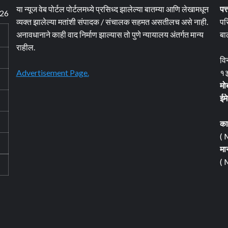
या न्यूज वेब पोर्टल पोर्टलमध्ये प्रसिध्द झालेल्या बातम्या आणि लेखामधून
पत्
026
व्यक्त झालेल्या मतांशी संपादक / संचालक सहमत असतीलच असे नाही.
पर
अनावधानाने काही वाद निर्माण झाल्यास तो पुणे न्यायालय अंतर्गत मान्य
बा
राहील.
वि
Advertisement Page.
१३
मो
ईम
का
( 
मा
( 