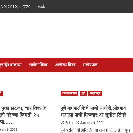
MAR|2012|41776
संपर्क
्राईम बातम्या
उद्योग विश्व
आरोग्य विश्व
मनोरंजन
णे
ताज्या बातम्या
पुणे
महाराष्ट्र
ना पुन्हा झटका, चार दिवसांत
पुणे महापालीकेचे पाणी धानोरी,लोहगाव
गुती गॅसच्या किंमती २५
भागाला पाणी मिळणार:आ सुनील टिंगरे
ढल्या……
Editor
January 9, 2021
पुणे प्रतिनिधी (परिवर्तनाचा सामना ऑनलाईन न्यूज
rch 1, 2021