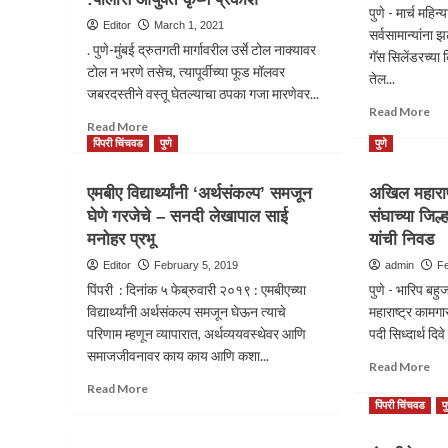
पुणे - मार्च महिन
Editor
March 1, 2021
सर्वसामान्यांना
. पुणे-मुंबई द्रुतगती मार्गावरील उर्से टोल नाक्यावर
गॅस सिलेंडरच्या 
टोल न भरणे तसेच, त्यापूर्वीच्या फूड मॉलवर
तेल...
जबरदस्तीने वस्तू घेतल्याचा ठपका गजा मारणेवर...
Re
Read More
Read
Read More
mo
more
पिंपरी चिंचवड
पुणे
पुणे
ab
about
सर्व
कुख्यात
पुन्ह
एमबीए विद्यार्थ्यांनी ‘अर्थसंकल्प’ समजून
अखिल महाराष्
गुंड
झटक
घेणे गरजेचे – सनदी लेखापाल साई
संघाच्या जिल्ह
मारणेवर
चार
मनोहर प्रभू
मोक्का
यांची निवड
दिव
कायद्यांतर्गत
दुसऱ्
Editor
February 5, 2019
admin
Fe
कारवाई
घरग
पिंपरी : दिनांक ५ फेब्रुवारी २०१९ : एमबीएच्या
पुणे - भारिप ब
करण्याचा
गॅसच
विद्यार्थ्यांनी अर्थसंकल्प समजून घेऊन त्याचे
महाराष्ट्र कामगार
प्रयत्न
किं
परिणाम म्हणून व्यापारात, अर्थव्ययवस्थेवर आणि
करणार
पदी सिध्दार्थ दिव
२५
:पोलीस
समाजजीवनावर काय काय आणि कशा...
रुपय
Re
Read More
आयुक्त
वाढ
mo
Read
Read More
कृष्ण
ab
more
पिंपरी चिंचवड
प
प्रकाश
अख
about
महार
एमबीए