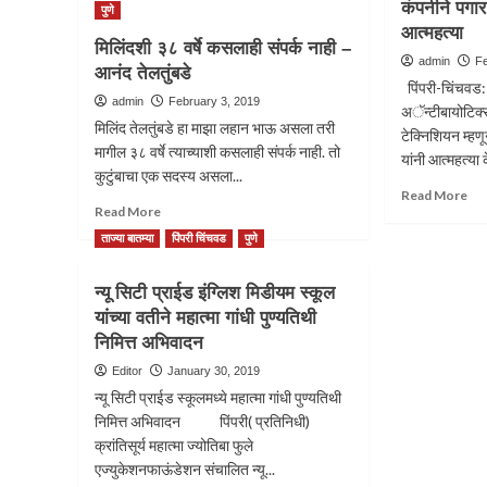
कंपनीने पगार
पुणे
काम
विद्यार्थ्यांनी
आत्महत्या
कर्म
‘अर्थसंकल्प’
मिलिंदशी ३८ वर्षे कसलाही संपर्क नाही –
संघा
समजून
admin
Fe
आनंद तेलतुंबडे
जिल्
घेणे
पिंपरी-चिंचवड: 
अध्य
गरजेचे
admin
February 3, 2019
अॅन्टीबायोटिक्स
पदी
–
मिलिंद तेलतुंबडे हा माझा लहान भाऊ असला तरी
टेक्निशियन म्हण
सिध्द
सनदी
मागील ३८ वर्षे त्याच्याशी कसलाही संपर्क नाही. तो
दिवे
यांनी आत्महत्या 
लेखापाल
कुटुंबाचा एक सदस्य असला...
यांच
साई
Re
Read More
निव
मनोहर
Read
Read More
mo
प्रभू
more
ab
ताज्या बातम्या
पिंपरी चिंचवड
पुणे
about
कंपन
मिलिंदशी
पगा
न्यू सिटी प्राईड इंग्लिश मिडीयम स्कूल
३८
न
वर्षे
यांच्या वतीने महात्मा गांधी पुण्यतिथी
दिल्
कसलाही
पिंप
निमित्त अभिवादन
संपर्क
एका
Editor
January 30, 2019
नाही
आत्म
–
न्यू सिटी प्राईड स्कूलमध्ये महात्मा गांधी पुण्यतिथी
आनंद
निमित्त अभिवादन पिंपरी( प्रतिनिधी)
तेलतुंबडे
क्रांतिसूर्य महात्मा ज्योतिबा फुले
एज्युकेशनफाऊंडेशन संचालित न्यू...