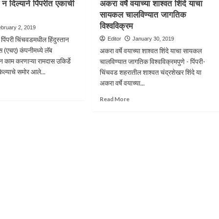
 न दिल्याने पिंपरीत एकाची
अकरा वर्षे वयाच्या शाश्वत शिंदे याचा
करणाऱ्या
गार
सायकल चालविण्यात जागतिक
सत्ताधारी
चारी
भाजपचा
च्या
विश्वविक्रम
bruary 2, 2019
‘धिक्कार
हा
पिंपरी चिंचवडमधील हिंदुस्तान
Editor
January 30, 2019
असो’
क्ष
 (एचए) कंपनीमध्ये लॅब
अकरा वर्षे वयाच्या शाश्वत शिंदे याचा सायकल
ून काम करणाऱ्या रामदास उकिर्डे
ार्थ
चालविण्यात जागतिक विश्वविक्रमपुणे - पिंपरी-
केल्याचे समोर आले...
चिंचवड शहरातील शाश्वत चंद्रशेखर शिंदे या
ी
अकरा वर्षे वयाच्या...
ad
ड
re
Read
Read More
out
more
ीने
about
र
अकरा
वर्षे
याने
वयाच्या
रीत
शाश्वत
ची
शिंदे
हत्या
याचा
सायकल
चालविण्यात
जागतिक
विश्वविक्रम