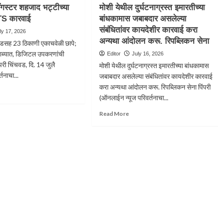
ारांच्या
जयंती
ँगस्टर शहजाद भट्टीच्या
मोशी येथील दुर्घटनाग्रस्त इमारतीच्या
चे
साजरी…
TS कारवाई
बांधकामास जबाबदार असलेल्या
कारण
े
संबंधितांवर कायदेशीर कारवाई करा
ly 17, 2026
ंत
अन्यथा आंदोलन करू. रिपब्लिकन सेना
ंचवडसह 23 ठिकाणी एकाचवेळी छापे;
ी
ाब्यात, डिजिटल उपकरणांची
Editor
July 16, 2026
च्या
ंपरी चिंचवड, दि. 14 जुलै
मोशी येथील दुर्घटनाग्रस्त इमारतीच्या बांधकामास
ी-
तनाचा...
जबाबदार असलेल्या संबंधितांवर कायदेशीर कारवाई
णारे
करा अन्यथा आंदोलन करू. रिपब्लिकन सेना पिंपरी
ad
(ऑनलाईन न्यूज परिवर्तनाचा...
re
ीवादी
out
ि
Read
Read More
िस्तानी
िधान
more
्टर
धी
about
जाद
मोशी
ीच्या
येथील
र्कवर
दुर्घटनाग्रस्त
S
ळे
इमारतीच्या
वाई
ी
बांधकामास
सणीत
जबाबदार
ा
असलेल्या
संबंधितांवर
कायदेशीर