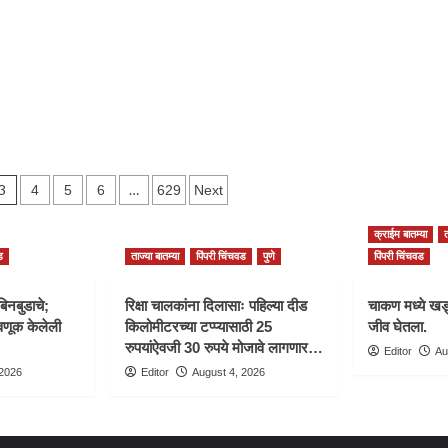
कारवाई
करा
अन्यथा
आंदोलन
करू.
रिपब्लिकन
सेना
3
…
4
5
6
629
Next
n
क्राईम बातम्या
त
ड
ताज्या बातम्या
पिंपरी चिंचवड
पुणे
पिंपरी चिंचवड
बिनबुडाचे;
रिक्षा चालकांना दिलासाः पहिल्या दीड
चाकण मध्ये खड्
णूक केलेली
किलोमीटरच्या टप्प्यासाठी 25
जीव घेतला.
रुपयांऐवजी 30 रुपये मोजावे लागणार…
Editor
Au
 2026
Editor
August 4, 2026