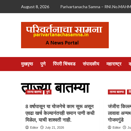
Skip
August 8, 2026
Parivartanacha Samna – RNI.No.MAH
to
content
मुखपृष्ठ
पुणे
पिंपरी चिंचवड
संपादकीय
महाराष्ट्र
क
ताज्या बातम्या
ताज्या बातम्या
पुणे
ताज्या बातम्या
प
8 वर्षापासून या योजनेचे काम सुरू असून
जंजीरा किल्ल
एवढा खर्च केल्यानंतरही समान पाणी कधी
लावावा अन्य
मिळेल, याची शाश्वती नाही.
गोजमगुंडे
Editor
July 21, 2026
Editor
Ju