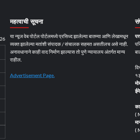
महत्वाची सूचना
सं
या न्यूज वेब पोर्टल पोर्टलमध्ये प्रसिध्द झालेल्या बातम्या आणि लेखामधून
पत्
026
व्यक्त झालेल्या मतांशी संपादक / संचालक सहमत असतीलच असे नाही.
पर
अनावधानाने काही वाद निर्माण झाल्यास तो पुणे न्यायालय अंतर्गत मान्य
बा
राहील.
वि
Advertisement Page.
१३
मो
ईम
का
( 
मा
( 