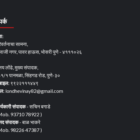
पर्क
ता:
िवर्तनाचा सामना,
लाजी नगर, पावर हाऊस, भोसरी पुणे - ४१११०२६
नय लोंढे, मुख्य संपादक,
१/१ पानमळा, सिंहगड रोड, पुणे-३०
बाइल:
९९२२१११४४९
ेल:
londhevinay82@gmail.com
र्यकारी संपादक
- सचिन बगाडे
Mob. 93710 78922 )
नद संपादक
- बाळ भाकरे
Mob. 98226 47387 )