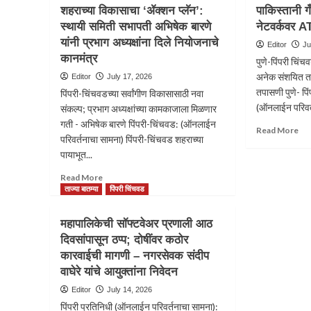
टू-
कामग
शहराच्या विकासाचा ‘ॲक्शन प्लॅन’:
पाकिस्तानी ग
व्हीलर
मृत्यू
स्थायी समिती सभापती अभिषेक बारणे
नेटवर्कवर A
टॅक्सी
राज
यांनी प्रभाग अध्यक्षांना दिले नियोजनाचे
म्हणजे
करण
Editor
Ju
प्रवाशांच्या
अत्य
कानमंत्र
पुणे-पिंपरी चि
सुरक्षेशी
दुर्दैव
अनेक संशयित त
Editor
July 17, 2026
खेळ;
मृतां
तपासणी पुणे- पि
पिंपरी-चिंचवडच्या सर्वांगीण विकासासाठी नवा
महाराष्ट्र
जात
(ऑनलाईन परिवर्
रिक्षा
धर्म
संकल्प; प्रभाग अध्यक्षांच्या कामकाजाला मिळणार
पंचायतीचे
शोध
गती - अभिषेक बारणे पिंपरी-चिंचवड: (ऑनलाईन
Re
Read More
रणशिंग;
खरे
परिवर्तनाचा सामना) पिंपरी-चिंचवड शहराच्या
mo
तीव्र
जात
पायाभूत...
ab
जन
आण
पाक
आंदोलनाचा
संव
Read
Read More
गँगस
इशारा;बाबा
विरो
more
ताज्या बातम्या
पिंपरी चिंचवड
शह
कांबळे
–
about
भट्ट
डॉ.
शहराच्या
नेटव
महापालिकेची सॉफ्टवेअर प्रणाली आठ
बाबा
विकासाचा
AT
दिवसांपासून ठप्प; दोषींवर कठोर
कांब
‘ॲक्शन
कार
यांच
कारवाईची मागणी – नगरसेवक संदीप
प्लॅन’:
सण
स्थायी
वाघेरे यांचे आयुक्तांना निवेदन
टीक
समिती
Editor
July 14, 2026
सभापती
पिंपरी प्रतिनिधी (ऑनलाईन परिवर्तनाचा सामना):
अभिषेक