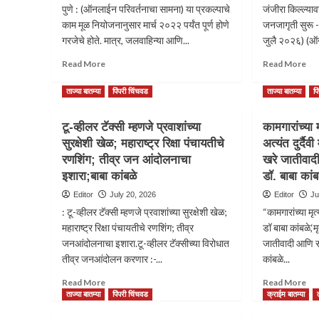
पुणे : (ऑनलाईन परिवर्तनाचा सामना) या प्रकल्पाचे
जंजीरा किल्ल्या
काम मूळ नियोजनानुसार मार्च २०२२ पर्यंत पूर्ण होणे
जनजागृती सुरू - 
गरजेचे होते. मात्र, जलवाहिन्या आणि...
जुलै २०२६) (ऑन
Read
Re
Read More
Read More
more
mo
about
ab
ताज्या बातम्या
पिंपरी चिंचवड
ताज्या बातम्या
प
8
जंजी
वर्षापासून
किल्
टू-व्हीलर टॅक्सी म्हणजे प्रवाशांच्या
कामगारांच्या
या
सरक
सुरक्षेशी खेळ; महाराष्ट्र रिक्षा पंचायतीचे
अत्यंत दुर्दैव
योजनेचे
भगव
काम
झेंडा
रणशिंग; तीव्र जन आंदोलनाचा
खरे जातीवाद
सुरू
लाव
इशारा;बाबा कांबळे
डॉ. बाबा का
असून
अन्
Editor
July 20, 2026
Editor
Ju
एवढा
आंद
खर्च
–
: टू-व्हीलर टॅक्सी म्हणजे प्रवाशांच्या सुरक्षेशी खेळ;
“कामगारांच्या मृत
केल्यानंतरही
डॉ.
महाराष्ट्र रिक्षा पंचायतीचे रणशिंग; तीव्र
डॉ बाबा कांबळे,‘म
समान
श्र
जनआंदोलनाचा इशारा.टू-व्हीलर टॅक्सीच्या विरोधात
जातीवादी आणि सं
पाणी
गोजम
तीव्र जनआंदोलन करणार :-...
कांबळे...
कधी
मिळेल,
Read
Re
Read More
Read More
याची
more
mo
ताज्या बातम्या
पिंपरी चिंचवड
क्राईम बातम्या
शाश्वती
about
ab
नाही.