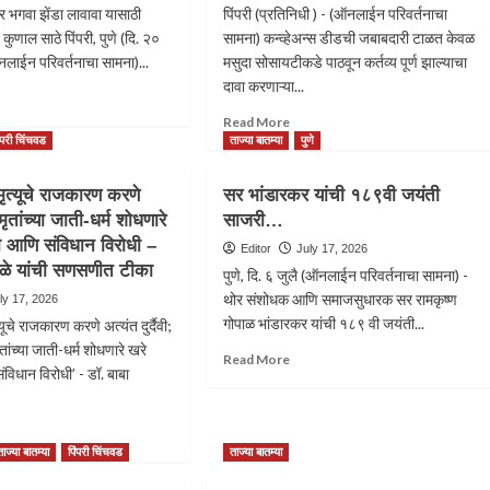
वर भगवा झेंडा लावावा यासाठी
पिंपरी (प्रतिनिधी ) - (ऑनलाईन परिवर्तनाचा
कुणाल साठे पिंपरी, पुणे (दि. २०
सामना) कन्व्हेअन्स डीडची जबाबदारी टाळत केवळ
लाईन परिवर्तनाचा सामना)...
मसुदा सोसायटीकडे पाठवून कर्तव्य पूर्ण झाल्याचा
दावा करणाऱ्या...
ad
re
Read
Read More
out
more
िंपरी चिंचवड
ताज्या बातम्या
पुणे
रा
about
ल्यावर
कन्व्हेअन्स
 मृत्यूचे राजकारण करणे
सर भांडारकर यांची १८९वी जयंती
ारने
टाळणाऱ्या
ी मृतांच्या जाती-धर्म शोधणारे
साजरी…
ा
बिल्डरला
ी आणि संविधान विरोधी –
महारेराचा
Editor
July 17, 2026
ावा
दणका;
ंबळे यांची सणसणीत टीका
पुणे, दि. ६ जुलै (ऑनलाईन परिवर्तनाचा सामना) -
यथा
३०
थोर संशोधक आणि समाजसुधारक सर रामकृष्ण
ly 17, 2026
ोलन
दिवसांत
गोपाळ भांडारकर यांची १८९ वी जयंती...
्यूचे राजकारण करणे अत्यंत दुर्दैवी;
दस्त
नोंदणीचे
ृतांच्या जाती-धर्म शोधणारे खरे
Read
Read More
मिक
आदेश
विधान विरोधी’ - डॉ. बाबा
more
गुंडे
about
सर
ad
भांडारकर
re
ताज्या बातम्या
पिंपरी चिंचवड
ताज्या बातम्या
यांची
out
१८९वी