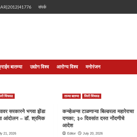
MAR|2012|41776
संपर्क
्राईम बातम्या
उद्योग विश्व
आरोग्य विश्व
मनोरंजन
िंपरी चिंचवड
ताज्या बातम्या
पिंपरी चिंचवड
्यावर सरकारने भगवा झेंडा
कन्व्हेअन्स टाळणाऱ्या बिल्डरला महारेराचा
था आंदोलन – डॉ. श्रमिक
दणका; ३० दिवसांत दस्त नोंदणीचे
आदेश
ly 21, 2026
Editor
July 20, 2026