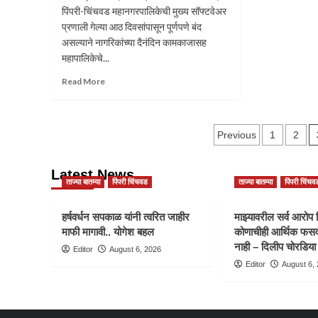
बारणे
पिंपरी-चिंचवड महानगरपालिकेची मुख्य सॉफ्टवेअर
यांनी
प्रणाली गेल्या आठ दिवसांपासून पूर्णपणे बंद
प्रभाग
असल्याने नागरिकांच्या दैनंदिन कामकाजासह
अध्यक्षांना
महापालिकेचे...
दिले
नियोजनाचे
Read
Read More
कानमंत्र
more
about
महापालिकेची
Posts
सॉफ्टवेअर
Previous
1
2
प्रणाली
paginatio
आठ
Latest News
दिवसांपासून
ताज्या बातम्या
पिंपरी चिंचवड
ताज्या बातम्या
पिंपरी चिंचव
ठप्प;
दोषींवर
कठोर
हर्षवर्धन सपकाळ यांनी त्वरित जाहीर
माझ्यावरील सर्व आरोप 
कारवाईची
माफी मागावी.. योगेश बहल
कोणाचीही आर्थिक फसव
मागणी
नाही – दिलीप चोरडिया
Editor
August 6, 2026
–
Editor
August 6,
नगरसेवक
संदीप
वाघेरे
यांचे