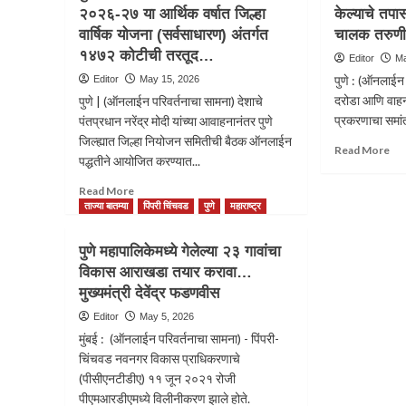
२०२६-२७ या आर्थिक वर्षात जिल्हा
केल्याचे तपा
तू
पाट
वार्षिक योजना (सर्वसाधारण) अंतर्गत
माझ्यासोबत
चालक तरुणी
आर्
का
माग
१४७२ कोटीची तरतूद…
Editor
Ma
राहत
विक
पुणे : (ऑनलाईन प
Editor
May 15, 2026
नाहीस?
महा
दरोडा आणि वाहन
पुणे | (ऑनलाईन परिवर्तनाचा सामना) देशाचे
एका
१५
माथेफिरूने
प्रकरणाचा समांत
कोट
पंतप्रधान नरेंद्र मोदी यांच्या आवाहनानंतर पुणे
तरुणीवर
रुपय
जिल्ह्यात जिल्हा नियोजन समितीची बैठक ऑनलाईन
Re
Read More
आणि
निध
पद्धतीने आयोजित करण्यात...
mo
तिच्या
मंजू
ab
मित्रावर
Read
Read More
PU
असिड
more
ताज्या बातम्या
पिंपरी चिंचवड
पुणे
महाराष्ट्र
CR
हल्ला..
about
आर्
पुणे
पुणे महापालिकेमध्ये गेलेल्या २३ गावांचा
वादा
जिल्ह्याच्या
खून
विकास आराखडा तयार करावा…
सर्वांगीण
केल्
मुख्यमंत्री देवेंद्र फडणवीस
विकासाला
तपा
सन
Editor
May 5, 2026
उघ
२०२६-२७
”ब्यु
मुंबई : (ऑनलाईन परिवर्तनाचा सामना) - पिंपरी-
या
चा
चिंचवड नवनगर विकास प्राधिकरणाचे
आर्थिक
तरु
(पीसीएनटीडीए) ११ जून २०२१ रोजी
वर्षात
खून
जिल्हा
पीएमआरडीएमध्ये विलीनीकरण झाले होते.