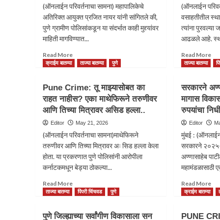
(ऑनलाईन परिवर्तनाचा सामना) महापालिकेचे
(ऑनलाईन परिवर
अतिरिक्त आयुक्त प्रजित नायर यांनी सांगितले की,
वसाहतीतील स्था
पुणे ग्रामीण पोलिसांकडून या संदर्भात काही मुद्द्यांवर
त्यांना पुरवल्या 
माहिती मागविण्यात...
आढळले आहे. स्था
Read
Re
Read More
Read More
more
mo
क्राईम बातम्या
ताज्या बातम्या
पुणे
ताज्या बातम्या
प
about
ab
PUNE:
सिले
Pune Crime: तू माझ्यासोबत का
सरकारने अण्
नोकरीचे
गॅस
राहत नाहीस? एका माथेफिरूने तरुणीवर
मागास विका
आमिष
पाण
आणि तिच्या मित्रावर असिड हल्ला..
दाखवत
रुपयांचा निध
जव
सुशिक्षित
३
Editor
May 21, 2026
Editor
Ma
बेरोजगारांची
ते
(ऑनलाईन परिवर्तनाचा सामना)माथेफिरूने
मुंबई : (ऑनलाईन
लाखो
४
तरुणीवर आणि तिच्या मित्रावर अः सिड हल्ला केला
सरकारने २०२५-२
रुपयांची
लिट
होता. या प्रकरणात पुणे पोलिसांनी आरोपीला
फसवणूक…
अण्णासाहेब पाट
तर
काह
कर्नाटकमधून बेड्या ठोकल्या...
महामंडळासाठी ए
सिले
Read
Re
Read More
Read More
तब्
more
mo
ताज्या बातम्या
पिंपरी चिंचवड
पुणे
क्राईम बातम्या
१०
about
ab
किलो
Pune
सरक
पाण
पुणे जिल्ह्याच्या सर्वांगीण विकासाला सन
PUNE CRIM
Crime:
अण्ण