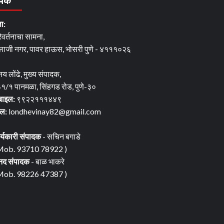
पर्क
ता:
िवर्तनाचा सामना,
लाजी नगर, पावर हाऊस, भोसरी पुणे - ४१११०२६
नय लोंढे, मुख्य संपादक,
१/१ पानमळा, सिंहगड रोड, पुणे-३०
बाइल:
९९२२१११४४९
ेल:
londhevinay82@gmail.com
र्यकारी संपादक
- सचिन बगाडे
Mob. 93710 78922 )
नद संपादक
- बाळ भाकरे
Mob. 98226 47387 )