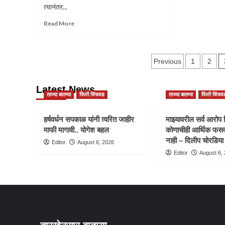
वार्षिक
त्यानंतर...
योजना
Read
(सर्वसाधारण)
Read More
more
अंतर्गत
about
१४७२
पुणे
कोटीची
Posts
महापालिकेमध्ये
तरतूद…
Previous
1
2
गेलेल्या
paginatio
२३
Latest News
गावांचा
ताज्या बातम्या
पिंपरी चिंचवड
ताज्या बातम्या
पिंपरी चिंचव
विकास
आराखडा
तयार
हर्षवर्धन सपकाळ यांनी त्वरित जाहीर
माझ्यावरील सर्व आरोप 
करावा…
माफी मागावी.. योगेश बहल
कोणाचीही आर्थिक फसव
मुख्यमंत्री
नाही – दिलीप चोरडिया
Editor
August 6, 2026
देवेंद्र
Editor
August 6,
फडणवीस