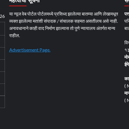
महत्वाची सूचना
सं
या न्यूज वेब पोर्टल पोर्टलमध्ये प्रसिध्द झालेल्या बातम्या आणि लेखामधून
पत्
026
व्यक्त झालेल्या मतांशी संपादक / संचालक सहमत असतीलच असे नाही.
पर
अनावधानाने काही वाद निर्माण झाल्यास तो पुणे न्यायालय अंतर्गत मान्य
बा
राहील.
वि
Advertisement Page.
१३
मो
ईम
का
( 
मा
( 