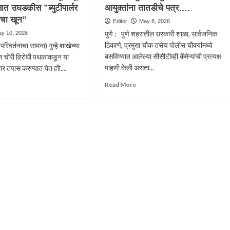
सात उघडकीस ”ब्युटीपार्लर
आयुक्तांना तातडीचे पत्र….
ील
स्टँड
चा खून”
थिक
परिसरात
Editor
May 8, 2026
ास
आंदेकर
पुणे : पुणे शहरातील सरकारी शाळा, सार्वजनिक
y 10, 2026
ास
टोळीकडून
ठिकाणे, प्रमुख चौक तसेच पोलीस चौक्यांमध्ये
रिवर्तनाचा सामना) गुन्हे शाखेच्या
मंडळाला
आरोपीच्या
बसविण्यात आलेल्या सीसीटीव्ही कॅमेऱ्यांची प्रत्यक्ष
 चोरी विरोधी पथकाकडून या
०
भावाची
पाहणी केली असता...
र तपास करण्यात येत होो....
ी
गोळ्या
ांचा
झाडून
Read
ad
Read More
ी
हत्या….
more
re
र….
about
out
महापौर
NE
मंजुषा
IME:
नागपुरे
थिक
यांनी
तून
महापालिका
आयुक्तांना
याचे
तातडीचे
सात
पत्र….
डकीस
टीपार्लर
लक
णीचा
”