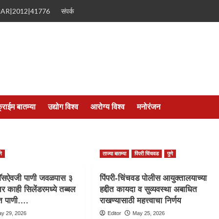
MAR|2012|41776
संपर्क
्राईम बातम्या
उद्योग विश्व
आरोग्य विश्व
मनोरंजन
णे
ताज्या बातम्या
पिंपरी चिंचवड
पुणे
े गॅसऐवजी पाणी जवळपास ३
पिंपरी-चिंचवड पोलीस आयुक्तालयाच्या
र काही सिलेंडरमध्ये तब्बल
हद्दीत कायदा व सुव्यवस्था अबाधित
ंत पाणी….
राखण्यासाठी महत्त्वाचा निर्णय
y 29, 2026
Editor
May 25, 2026