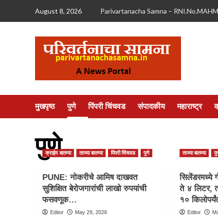
Skip
August 8, 2026
Parivartanacha Samna – RNI.No.MAH
to
content
मुखपृष्ठ
पुणे
पिंपरी चिंचवड
संपादकीय
महाराष्ट्र
क
पुणे
क्राईम बातम्या
ताज्या बातम्या
पिंपरी चिंचवड
पुणे
ताज्या बातम्या
पु
PUNE: नोकरीचे आमिष दाखवत
सिलेंडरमध्य
सुशिक्षित बेरोजगारांची लाखो रुपयांची
ते ४ लिटर, त
फसवणूक…
१० किलोपर्य
Editor
May 29, 2026
Editor
Ma