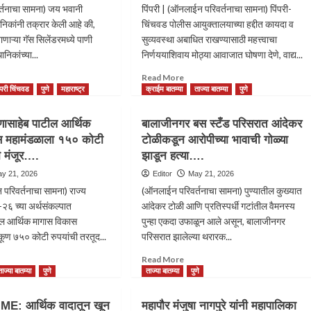
्तनाचा सामना) जय भवानी
पिंपरी | (ऑनलाईन परिवर्तनाचा सामना) पिंपरी-
निकांनी तक्रार केली आहे की,
चिंचवड पोलीस आयुक्तालयाच्या हद्दीत कायदा व
जाणाऱ्या गॅस सिलेंडरमध्ये पाणी
सुव्यवस्था अबाधित राखण्यासाठी महत्त्वाचा
निकांच्या...
निर्णययाशिवाय मोठ्या आवाजात घोषणा देणे, वाद्य...
ad
Read
Read More
re
more
िंपरी चिंचवड
पुणे
महाराष्ट्र
क्राईम बातम्या
ताज्या बातम्या
पुणे
out
about
ंडरमध्ये
पिंपरी-
णासाहेब पाटील आर्थिक
बालाजीनगर बस स्टँड परिसरात आंदेकर
ऐवजी
चिंचवड
स महामंडळाला १५० कोटी
टोळीकडून आरोपीच्या भावाची गोळ्या
ी
पोलीस
ी मंजूर….
ळपास
झाडून हत्या….
आयुक्तालयाच्या
हद्दीत
y 21, 2026
Editor
May 21, 2026
कायदा
 परिवर्तनाचा सामना) राज्य
(ऑनलाईन परिवर्तनाचा सामना) पुण्यातील कुख्यात
व
६ च्या अर्थसंकल्पात
आंदेकर टोळी आणि प्रतिस्पर्धी गटांतील वैमनस्य
र,
सुव्यवस्था
ील आर्थिक मागास विकास
पुन्हा एकदा उफाळून आले असून, बालाजीनगर
अबाधित
ी
राखण्यासाठी
कूण ७५० कोटी रुपयांची तरतूद...
परिसरात झालेल्या थरारक...
ंडरमध्ये
महत्त्वाचा
ad
Read
Read More
बल
निर्णय
re
more
ताज्या बातम्या
पुणे
ताज्या बातम्या
पुणे
out
about
पर्यंत
ारने
बालाजीनगर
ी….
E: आर्थिक वादातून खून
महापौर मंजुषा नागपुरे यांनी महापालिका
ासाहेब
बस