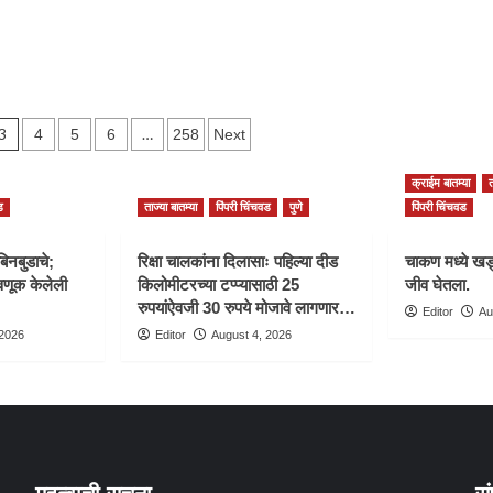
3
…
4
5
6
258
Next
n
क्राईम बातम्या
त
ड
ताज्या बातम्या
पिंपरी चिंचवड
पुणे
पिंपरी चिंचवड
बिनबुडाचे;
रिक्षा चालकांना दिलासाः पहिल्या दीड
चाकण मध्ये खड्
णूक केलेली
किलोमीटरच्या टप्प्यासाठी 25
जीव घेतला.
रुपयांऐवजी 30 रुपये मोजावे लागणार…
Editor
Au
 2026
Editor
August 4, 2026