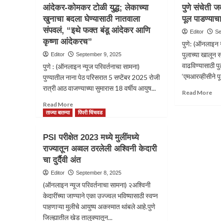
प्रधानमंत्री
आंदेकर-कोमकर टोळी युद्ध; लेकाच्या
पुणे संचेती
महारा
आवास
खुनाचा बदला घेण्यासाठी नातवाला
पूल पाडण्या
राज
योजना
असल
संपवलं, “इथे फक्त बंडू आंदेकर आणि
हीं
Editor
Se
राधा
केंद्र
कृष्णा आंदेकरच”
पुणे: (ऑनलाइन न
देशा
शासनाची
पुलाच्या खालून स
Editor
September 9, 2025
नवे
महत्त्वाकांक्षी
वाढविण्यासाठी प
उपरा
पुणे : (ऑनलाइन न्यूज परिवर्तनाचा सामना)
योजना,
‘एमआरव्हीसीने पू
त्याची
पुण्यातील नाना पेठ परिसरात 5 सप्टेंबर 2025 रोजी
प्रभावी
रात्री आठ वाजण्याच्या सुमारास 18 वर्षीय आयुष...
Re
Read More
अंमलबजावणी
mo
Read
Read More
करावी-
ab
more
ताज्या बातम्या
पिंपरी चिंचवड
उपमुख्यमंत्री
पुणे
about
अजित
संचे
आंदेकर-
पवार
PSI परीक्षेत 2023 मध्ये मुलींमध्ये
जव
कोमकर
”एम
राज्यातून अव्वल ठरलेली अश्विनी केदारी
टोळी
ने
चा दुर्दैवी अंत
युद्ध;
पूल
लेकाच्या
Editor
September 8, 2025
पाडण
खुनाचा
(ऑनलाइन न्यूज परिवर्तनाचा सामना) २अश्विनी
घेत
बदला
निर
केदारींच्या जाण्याने एका उज्ज्वल भविष्यासाठी स्वप्न
घेण्यासाठी
पाहणाऱ्या मुलीचे आयुष्य अकस्मात थांबले आहे.पुणे
नातवाला
संपवलं,
जिल्ह्यातील खेड तालुक्यातून...