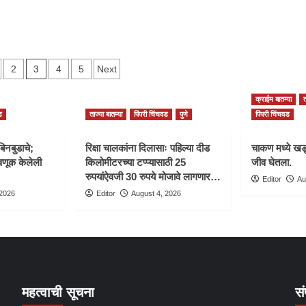
वाहन
3
2
4
5
Next
tion
क्राईम बातम्या
त
ड
ताज्या बातम्या
पिंपरी चिंचवड
पुणे
पिंपरी चिंचवड
बिनबुडाचे;
रिक्षा चालकांना दिलासाः पहिल्या दीड
चाकण मध्ये खड्
णूक केलेली
किलोमीटरच्या टप्प्यासाठी 25
जीव घेतला.
रुपयांऐवजी 30 रुपये मोजावे लागणार…
Editor
Au
 2026
Editor
August 4, 2026
महत्वाची सूचना
सं