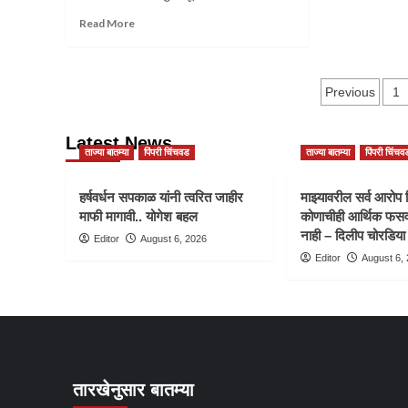
“इथे
Read
Read More
फक्त
more
बंडू
about
आंदेकर
PSI
आणि
Posts
परीक्षेत
Previous
1
कृष्णा
2023
आंदेकरच”
pagina
मध्ये
Latest News
मुलींमध्ये
ताज्या बातम्या
पिंपरी चिंचवड
ताज्या बातम्या
पिंपरी चिंचव
राज्यातून
अव्वल
ठरलेली
हर्षवर्धन सपकाळ यांनी त्वरित जाहीर
माझ्यावरील सर्व आरोप 
अश्विनी
माफी मागावी.. योगेश बहल
कोणाचीही आर्थिक फसव
केदारी
नाही – दिलीप चोरडिया
Editor
August 6, 2026
चा
Editor
August 6,
दुर्दैवी
अंत
तारखेनुसार बातम्या