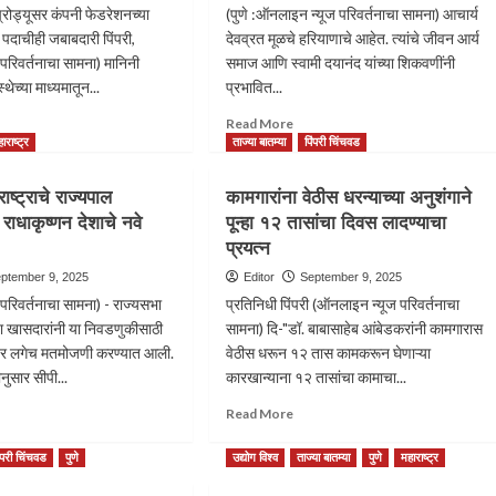
 प्रोड्यूसर कंपनी फेडरेशनच्या
(पुणे :ऑनलाइन न्यूज परिवर्तनाचा सामना) आचार्य
ष पदाचीही जबाबदारी पिंपरी,
देवव्रत मूळचे हरियाणाचे आहेत. त्यांचे जीवन आर्य
परिवर्तनाचा सामना) मानिनी
समाज आणि स्वामी दयानंद यांच्या शिकवणींनी
थेच्या माध्यमातून...
प्रभावित...
ad
Read
Read More
re
more
ाराष्ट्र
ताज्या बातम्या
पिंपरी चिंचवड
out
about
द
गुजरातचे
ष्ट्राचे राज्यपाल
कामगारांना वेठीस धरन्याच्या अनुशंगाने
ी
राज्यपाल
राधाकृष्णन देशाचे नवे
पून्हा १२ तासांचा दिवस लादण्याचा
रमंच
आचार्य
करी
प्रयत्न
देवव्रत
गार
यांना
ptember 9, 2025
Editor
September 9, 2025
नेच्या
महाराष्ट्राच्या
रिवर्तनाचा सामना) - राज्यसभा
प्रतिनिधी पिंपरी (ऑनलाइन न्यूज परिवर्तनाचा
्रीय
राज्यपालपदाचा
 खासदारांनी या निवडणुकीसाठी
सामना) दि-"डॉ. बाबासाहेब आंबेडकरांनी कामगारास
्ठ
कार्यभार….
ंतर लगेच मतमोजणी करण्यात आली.
्यक्षपदी
वेठीस धरून १२ तास कामकरून घेणाऱ्या
ुसार सीपी...
कारखान्याना १२ तासांचा कामाचा...
ती
ad
Read
Read More
ाण
re
more
ी
out
about
ड
िंपरी चिंचवड
पुणे
उद्योग विश्व
ताज्या बातम्या
पुणे
महाराष्ट्र
2
कामगारांना
वेठीस