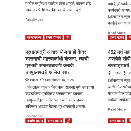
पाटील ज्युनिअर कॉलेज ऑफ आर्ट्स, कॉमर्स अँड
महा ऍग्रो फार्मर
सायन्स तर्फे शिक्षक दिन मा. चेअरमन श्री....
कार्यकारी अध्यक्
(ऑनलाइन न्यूज 
Read
Read More
फाऊंडेशन या संस्
more
about
Re
Read More
ढोले
mo
ताज्या बातम्या
पिंपरी चिंचवड
पुणे
ताज्या बातम्या
मह
पाटील
ab
ज्युनिअर
शर
प्रधानमंत्री आवास योजना हीं केंद्र
452 मतं महारा
कॉलेजमध्ये
जोश
शिक्षक
शासनाची महत्त्वाकांक्षी योजना, त्याची
असलेले सीपी 
विचा
दिन
प्रभावी अंमलबजावणी करावी-
उपराष्ट्रपती
शेत
उत्साहात
काम
उपमुख्यमंत्री अजित पवार
Editor
Se
साजरा
संघट
(ऑनलाइन न्यूज प
Editor
September 10, 2025
राष्ट
आणि लोकसभेच्या
(ऑनलाइन न्यूज परिवर्तनाचा सामना) पुणे म्हाडाच्या
वरिष
मतदान केल्यान
उपाध
रखडलेल्या पुनर्विकास प्रकल्पांच्या कामांचा
डॉ.
यावेळी मतमोजणीन
उपमुख्यमंत्री अजित पवार यांनी मंत्रालयात
भार
सविस्तर आढावा घेतला. प्रधानमंत्री आवास...
Re
Read More
चव्ह
mo
Read
यांच
Read More
ab
more
निव
क्राईम बातम्या
ताज्या बातम्या
पुणे
ताज्या बातम्या
प
45
about
मतं