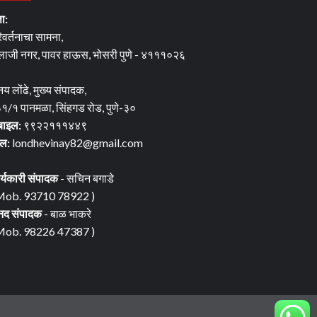
ता:
िवर्तनाचा सामना,
लाजी नगर, पावर हाऊस, भोसरी पुणे - ४१११०२६
नय लोंढे, मुख्य संपादक,
१/१ पानमळा, सिंहगड रोड, पुणे-३०
बाइल:
९९२२१११४४९
ेल:
londhevinay82@gmail.com
र्यकारी संपादक
- सचिन बगाडे
Mob. 93710 78922 )
नद संपादक
- बाळ भाकरे
Mob. 98226 47387 )