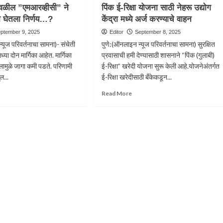
 जवळील ”एमआरव्हीसी” ने
पिंक ई-रिक्षा योजना साठी नेहरू उद्योग
ष्ट्राचे
धरन्याच्या
चा घेतला निर्णय…?
्यपाल
केंद्रा मध्ये अर्ज करण्याचे वाहन
अनुशंगाने
ेले सीपी
पून्हा
ptember 9, 2025
Editor
September 8, 2025
कृष्णन
१२
्यूज परिवर्तनाचा सामना)- संचेती
पुणे:(ऑनलाइन न्यूज परिवर्तनाचा सामना) सुरक्षित
चे
तासांचा
ध्या दोन मार्गिका आहेत. मार्गिका
प्रवासाची हमी देण्यासाठी शासनाने “पिंक (गुलाबी)
दिवस
ुलामुळे जागा कमी पडते. परिणामी
ष्ट्रपती
ई-रिक्षा” खरेदी योजना सुरू केली आहे.योजनेअंतर्गत
लादण्याचा
प्रयत्न
ल...
ई-रिक्षा खरेदीसाठी बँकेकडून...
ad
Read
Read More
re
more
out
about
पिंक
ती
ई-
ळील
रिक्षा
आरव्हीसी”
योजना
साठी
नेहरू
्याचा
उद्योग
ला
केंद्रा
्णय…?
मध्ये
अर्ज
करण्याचे