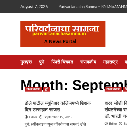
Skip
August 7, 2026
Parivartanacha Samna – RNI.No.MAH
to
content
मुखपृष्ठ
पुणे
पिंपरी चिंचवड
संपादकीय
महाराष्ट्र
क
Month:
Septemb
ताज्या बातम्या
पुणे
ताज्या बातम्या
प
ढोले पाटील ज्युनिअर कॉलेजमध्ये शिक्षक
शरद जोशी व
दिन उत्साहात साजरा
संघटनेच्या राष
डॉ. भारती चव
Editor
September 15, 2025
पुणे: (ऑनलाइन न्यूज परिवर्तनाचा सामना) ढोले
Editor
Se