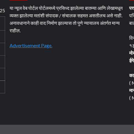
या न्यूज वेब पोर्टल पोर्टलमध्ये प्रसिध्द झालेल्या बातम्या आणि लेखामधून
पत्
025
व्यक्त झालेल्या मतांशी संपादक / संचालक सहमत असतीलच असे नाही.
पर
अनावधानाने काही वाद निर्माण झाल्यास तो पुणे न्यायालय अंतर्गत मान्य
बा
राहील.
वि
Advertisement Page.
१३
मो
ईम
का
( 
मा
( 