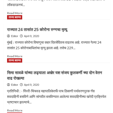
पत्र
लॉकडाऊनचं...
वाधवान
कुटुंबाकडे
Read
Read More
कडे
more
ताज्या बातम्या
मिळाले
about
लॉकडाऊनमध्ये
राज्यात 24 तासांत 25 कोरोना रुग्णचा मृत्यू
अडवल्याने
दोन
Editor
April 9, 2020
तरुणांनी
मुंबई : राज्यात कोरोना विषाणूचा कहर दिवसेंदिवस वाढतच आहे. राज्यात गेल्या 24
वाहतूक
तासांत 25 कोरोनाबाधितांचा मृत्यू झाला आहे. तसेच 229...
पोलिसांनाचं
काठीने
Read
Read More
औरंगाबादमध्ये
more
ताज्या बातम्या
मारहाण
about
राज्यात
सिमा सावळे यांच्या लढ्याला अखेर यश संजय कुलकर्णी च्या दोन वेतन
24
वाढ रोखल्या
तासांत
25
Editor
April 9, 2020
कोरोना
प्रतिनिधी : - पिंपरी-चिंचवड महापालिकेतर्फे पाच ठिकाणी पर्यावरणपूरक गॅस
रुग्णचा
शवदाहिनी बसविणे आणि सांगवीत बसविण्यात आलेल्या शवदाहिनीच्या खरेदी प्रक्रियेत
मृत्यू
भ्रष्टाचार झाल्याचे...
Read
Read More