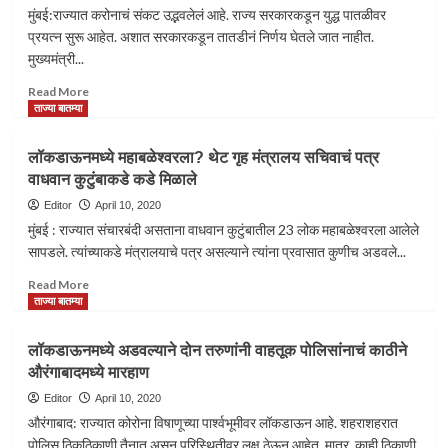
मुंबई:राज्यात करोनाचं संकट उद्भवलेलं आहे. राज्य सरकारकडून युद्ध पातळीवर
प्रयत्न सुरू आहेत. अशात सरकारकडून तातडीनं निर्णय घेतले जात नाहीत.
मुख्यमंत्री...
Read
Read More
more
ताज्या बातम्या
about
‘राज्यपाल’
लॉकडाऊनमध्ये महाबळेश्वरला? थेट गृह मंत्रालय सचिवाचं पत्र
अजूनही
वाधवान कुटुंबाकडे कडे मिळाले
भाजपाईचं-
सेनेची
Editor
April 10, 2020
टीका
मुंबई : राज्यात संचारबंदी असताना वाधवान कुटुंबातील 23 लोक महाबळेश्वरला आलेले
सापडले. त्यांच्याकडे मंत्रालयाचे पत्र असल्याने त्यांना प्रवासात कुणीच अडवले...
Read
Read More
more
ताज्या बातम्या
about
लॉकडाऊनमध्ये
लॉकडाऊनमध्ये अडवल्याने दोन तरुणांनी वाहतूक पोलिसांनाचं काठीने
महाबळेश्वरला?
औरंगाबादमध्ये मारहाण
थेट
गृह
Editor
April 10, 2020
मंत्रालय
औरंगाबाद: राज्यात कोरोना विषाणूच्या पार्श्वभूमीवर लॉकडाऊन आहे. शहराशहरात
सचिवाचं
पोलिस ठिकठिकाणी तैनात असून परिस्थितीवर लक्ष ठेऊन आहेत. मात्र, काही ठिकाणी