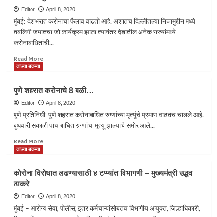
सुरक्षा
Editor
April 8, 2020
कवच
मुंबई: देशभरात करोनाचा फैलाव वाढतो आहे. अशातच दिल्लीतल्या निजामुद्दीन मध्ये
द्यावा
तबलिगी जमातचा जो कार्यक्रम झाला त्यानंतर देशातील अनेक राज्यांमध्ये
ठाकरे
करोनाबाधितांची...
सरकार
कड़े
Read
Read More
मागणी
more
ताज्या बातम्या
about
केंद्रीय
पुणे शहरात करोनाचे 8 बळी…
गृह
मंत्रालयाने
Editor
April 8, 2020
“तबलिगीना”
पुणे प्रतिनिधी: पुणे शहरात करोनाबाधित रुग्णांच्या मृत्यूंचे प्रमाण वाढतच चालले आहे.
परवानगी
बुधवारी सकाळी पाच बाधित रुग्णांचा मृत्यू झाल्याचे समोर आले...
का
दिली?
Read
Read More
-
more
ताज्या बातम्या
गृहमंत्री
about
अनिल
पुणे
कोरोना विरोधात लढण्यासाठी ४ टप्प्यांत विभागणी – मुख्यमंत्री उद्ध‌व
देशमुख
शहरात
ठाकरे
करोनाचे
8
Editor
April 8, 2020
बळी…
मुंबई – आरोग्य सेवा, पोलीस, इतर कर्मचाऱ्यांसोबतच विभागीय आयुक्त, जिल्हाधिकारी,