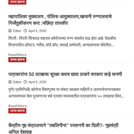
more
ताज्या बातम्या
about
सिमा
महापालिका मुख्यालय , पोलिस आयुक्तालय,खासगी रुग्णालयाचे
सावळे
निर्जंतुकीकरण करा :मछिंद्र तापकीर
यांच्या
लढ्याला
Editor
April 9, 2020
अखेर
पिंपरी : पिंपरी-चिंचवड शहरात कोरोनाच्या रुग्ण संख्येत वाढ होत आहे. वैद्यकीय
यश
विभागातील डॉक्टर, नर्सेस, वॉर्ड बॉय, सफाई कर्मचारी, अत्यावश्यक सेवेतील...
संजय
कुलकर्णी
Read
Read More
च्या
more
ताज्या बातम्या
दोन
about
वेतन
महापालिका
पत्रकारांना 50 लाखाचा सुरक्षा कवच द्यावा ठाकरे सरकार कड़े मागणी
वाढ
मुख्यालय
रोखल्या
,
Editor
April 9, 2020
पोलिस
पुणे( प्रतिनिधी) कोरोना विषाणूच्या या संकट काळात माहिती व उपाययोजनानबाबत
आयुक्तालय,खासगी
अत्यावश्यक सेवा पुरवणाऱ्या सर्व प्रसार माध्यमातील पत्रकारांना ५० लाखाचा विमा...
रुग्णालयाचे
निर्जंतुकीकरण
Read
Read More
करा
more
ताज्या बातम्या
:मछिंद्र
about
तापकीर
पत्रकारांना
केंद्रीय गृह मंत्रालयाने “तबलिगीना” परवानगी का दिली?- गृहमंत्री
50
अनिल देशमुख
लाखाचा