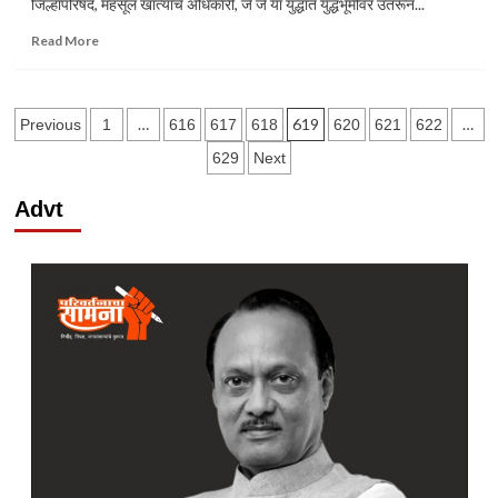
जिल्हापरिषद, महसूल खात्याचे अधिकारी, जे जे या युद्धात युद्धभूमीवर उतरून...
Read
Read More
more
about
कोरोना
Posts
विरोधात
…
619
…
Previous
1
616
617
618
620
621
622
लढण्यासाठी
pagination
629
Next
४
टप्प्यांत
Advt
विभागणी
–
मुख्यमंत्री
उद्ध‌व
ठाकरे