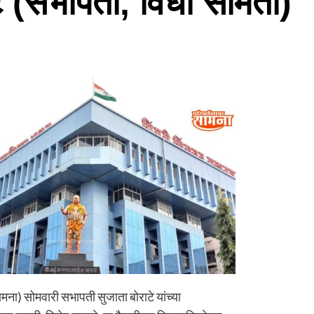
े (सभापती, विधी समिती)
ना) सोमवारी सभापती सुजाता बोराटे यांच्या