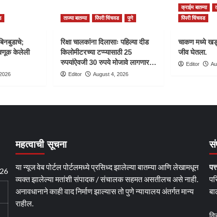
क्राईम बातम्या
त
ड
ताज्या बातम्या
पिंपरी चिंचवड
पुणे
पिंपरी चिंचवड
बिनबुडाचे;
रिक्षा चालकांना दिलासाः पहिल्या दीड
चाकण मध्ये खड्
णूक केलेली
किलोमीटरच्या टप्प्यासाठी 25
जीव घेतला.
रुपयांऐवजी 30 रुपये मोजावे लागणार…
Editor
Au
 2026
Editor
August 4, 2026
महत्वाची सूचना
सं
या न्यूज वेब पोर्टल पोर्टलमध्ये प्रसिध्द झालेल्या बातम्या आणि लेखामधून
पत्
026
व्यक्त झालेल्या मतांशी संपादक / संचालक सहमत असतीलच असे नाही.
पर
अनावधानाने काही वाद निर्माण झाल्यास तो पुणे न्यायालय अंतर्गत मान्य
बा
राहील.
वि