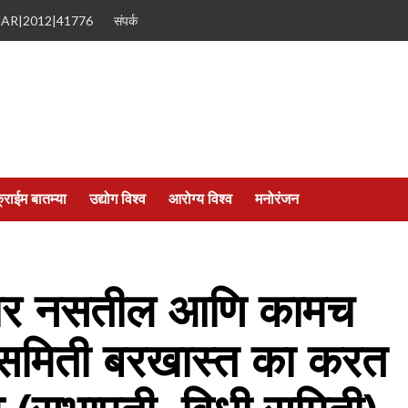
MAR|2012|41776
संपर्क
्राईम बातम्या
उद्योग विश्व
आरोग्य विश्व
मनोरंजन
ार नसतील आणि कामच
ी समिती बरखास्त का करत