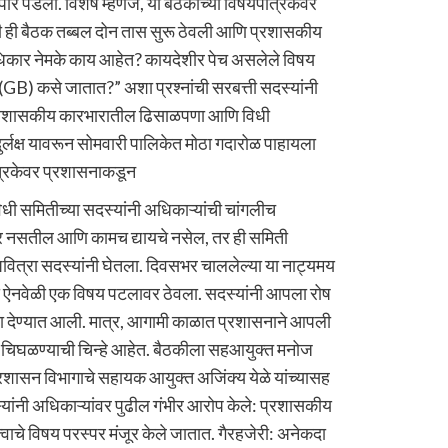
पार पडली. विशेष म्हणजे, या बैठकीच्या विषयपत्रिकेवर
ी ही बैठक तब्बल दोन तास सुरू ठेवली आणि प्रशासकीय
धिकार नेमके काय आहेत? कायदेशीर पेच असलेले विषय
(GB) कसे जातात?” अशा प्रश्नांची सरबत्ती सदस्यांनी
 प्रशासकीय कारभारातील ढिसाळपणा आणि विधी
र्लक्ष यावरून सोमवारी पालिकेत मोठा गदारोळ पाहायला
त्रिकेवर प्रशासनाकडून
विधी समितीच्या सदस्यांनी अधिकाऱ्यांची चांगलीच
नसतील आणि कामच द्यायचे नसेल, तर ही समिती
त्रा सदस्यांनी घेतला. दिवसभर चाललेल्या या नाट्यमय
टी ऐनवेळी एक विषय पटलावर ठेवला. सदस्यांनी आपला रोष
यता देण्यात आली. मात्र, आगामी काळात प्रशासनाने आपली
क चिघळण्याची चिन्हे आहेत. बैठकीला सहआयुक्त मनोज
शासन विभागाचे सहायक आयुक्त अजिंक्य येळे यांच्यासह
्यांनी अधिकाऱ्यांवर पुढील गंभीर आरोप केले: प्रशासकीय
वाचे विषय परस्पर मंजूर केले जातात. गैरहजेरी: अनेकदा