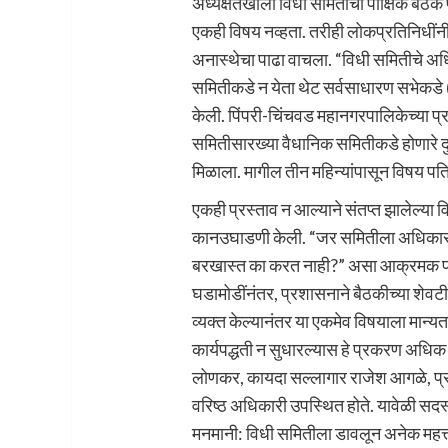
अध्यक्षतेखाली विधी समितीची पाक्षिक बैठक 
एकही विषय नव्हता. तरीही लोकप्रतिनिधींन
अनास्थेचा पाढा वाचला. “विधी समितीचे अ
समितीकडे न येता थेट सर्वसाधारण सभेकडे 
केली. पिंपरी-चिंचवड महानगरपालिकेच्या
समितीसारख्या वैधानिक समितीकडे होणारे दु
मिळाला. मागील तीन महिन्यांपासून विषय प
एकही प्रस्ताव न आल्याने संतप्त झालेल्या 
कानउघाडणी केली. “जर समितीला अधिकार 
बरखास्त का करत नाही?” असा आक्रमक पवि
घडामोडींनंतर, प्रशासनाने बैठकीच्या शेव
व्यक्त केल्यानंतर या एकमेव विषयाला मान्
कार्यपद्धती न सुधारल्यास हे प्रकरण अधि
लोणकर, कायदा सल्लागार राजेश आगळे, प्र
वरिष्ठ अधिकारी उपस्थित होते. यावेळी सदस
मनमानी: विधी समितीला डावलून अनेक महत्त्