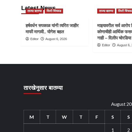
Latest News
ताज्या बातम्या
पिंपरी चिंचवड
ताज्या बातम्या
पिंपरी चिंचव
हर्षवर्धन सपकाळ यांनी त्वरित जाहीर
माझ्यावरील सर्व आरोप 
माफी मागावी.. योगेश बहल
कोणाचीही आर्थिक फसव
नाही – दिलीप चोरडिया
Editor
August 6, 2026
Editor
August 6,
तारखेनुसार बातम्या
August 2
M
T
W
T
F
S
S
1
2