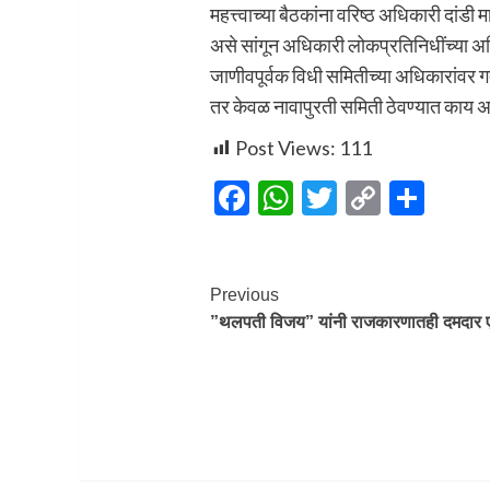
महत्त्वाच्या बैठकांना वरिष्ठ अधिकारी दां
असे सांगून अधिकारी लोकप्रतिनिधींच्या 
जाणीवपूर्वक विधी समितीच्या अधिकारां
तर केवळ नावापुरती समिती ठेवण्यात काय अर
Post Views:
111
Facebook
WhatsApp
Twitter
Copy
Sha
Link
Post
Previous
”थलपती विजय” यांनी राजकारणातही दमदार ए
Navigation