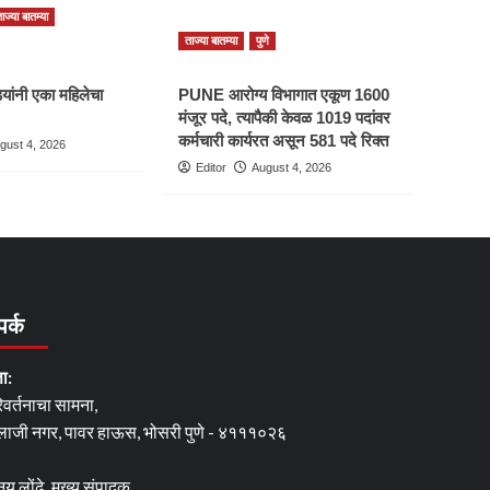
ाज्या बातम्या
ताज्या बातम्या
पुणे
यांनी एका महिलेचा
PUNE आरोग्य विभागात एकूण 1600
मंजूर पदे, त्यापैकी केवळ 1019 पदांवर
कर्मचारी कार्यरत असून 581 पदे रिक्त
gust 4, 2026
Editor
August 4, 2026
पर्क
ता:
िवर्तनाचा सामना,
लाजी नगर, पावर हाऊस, भोसरी पुणे - ४१११०२६
नय लोंढे, मुख्य संपादक,