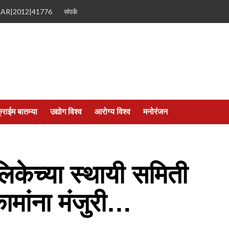
MAR|2012|41776
संपर्क
्राईम बातम्या
उद्योग विश्व
आरोग्य विश्व
मनोरंजन
लिकेच्या स्थायी समिती
मांना मंजुरी…