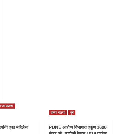
ाज्या बातम्या
ताज्या बातम्या
पुणे
यांनी एका महिलेचा
PUNE आरोग्य विभागात एकूण 1600
मंजूर पदे, त्यापैकी केवळ 1019 पदांवर