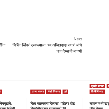
re
Next
ींना
‘मिसिंग लिंक’ प्रकल्पाला ‘स्व.अजितदादा पवार’ यांचे
नाव देण्याची मागणी
क्राईम बातम्या
त
ड
ताज्या बातम्या
पिंपरी चिंचवड
पुणे
पिंपरी चिंचवड
बिनबुडाचे;
रिक्षा चालकांना दिलासाः पहिल्या दीड
चाकण मध्ये खड्
णूक केलेली
किलोमीटरच्या टप्प्यासाठी 25
जीव घेतला.