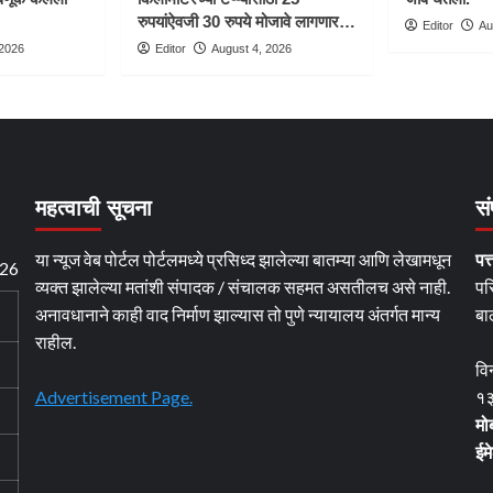
रुपयांऐवजी 30 रुपये मोजावे लागणार…
Editor
Au
 2026
Editor
August 4, 2026
महत्वाची सूचना
सं
या न्यूज वेब पोर्टल पोर्टलमध्ये प्रसिध्द झालेल्या बातम्या आणि लेखामधून
पत्
026
व्यक्त झालेल्या मतांशी संपादक / संचालक सहमत असतीलच असे नाही.
पर
अनावधानाने काही वाद निर्माण झाल्यास तो पुणे न्यायालय अंतर्गत मान्य
बा
राहील.
वि
Advertisement Page.
१३
मो
ईम