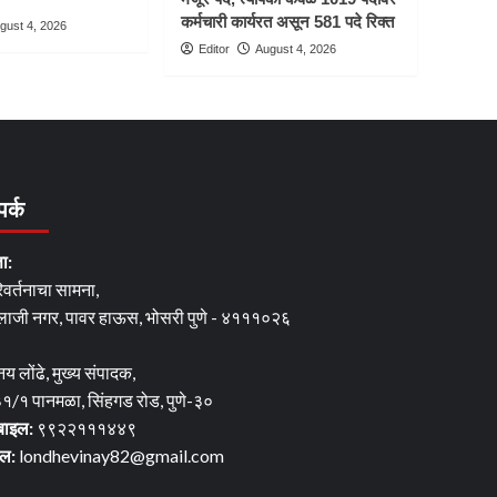
कर्मचारी कार्यरत असून 581 पदे रिक्त
gust 4, 2026
Editor
August 4, 2026
पर्क
ता:
िवर्तनाचा सामना,
लाजी नगर, पावर हाऊस, भोसरी पुणे - ४१११०२६
नय लोंढे, मुख्य संपादक,
१/१ पानमळा, सिंहगड रोड, पुणे-३०
बाइल:
९९२२१११४४९
ेल:
londhevinay82@gmail.com