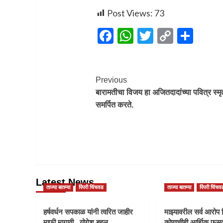
Post Views:
73
Facebook
WhatsApp
Twitter
Copy
Sha
Link
Post
Previous
बारामतीचा विजय हा अजितदादांच्या पवित्र स्मृत
Navigation
समर्पित करते.
Latest News
ताज्या बातम्या
पिंपरी चिंचवड
ताज्या बातम्या
पिंपरी चिंचव
हर्षवर्धन सपकाळ यांनी त्वरित जाहीर
माझ्यावरील सर्व आरोप 
माफी मागावी.. योगेश बहल
कोणाचीही आर्थिक फसव