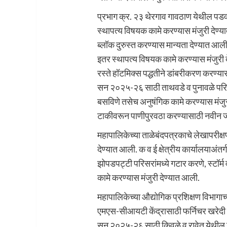
प्रभाग क्र. २३ थेरगाव गावठाण येथील पडवळन
स्थापत्य विषयक कामे करण्यास मंजुरी देण्
ब्लॉक दुरुस्त करण्यास मान्यता देण्यात आ
इतर स्थापत्य विषयक कामे करण्यास मंजुरी
रस्ते हॉटमिक्स पद्धतीने डांबरीकरण करण्यास
सन २०२५-२६ साठी ताथवडे व पुनावळे पर
बसविणे तसेच अनुषंगिक कामे करण्यास मंजुर
टाकीवरून पाणीपुरवठा करण्यासाठी नवीन ज
महापालिकेच्या ताळेबंदपत्रकाचे लेखापरीक्
देण्यात आली. क व ई क्षेत्रीय कार्यालयाअं
झोपडपट्टी परिसरांमध्ये गटार करणे, स्टॉर
कामे करण्यास मंजुरी देण्यात आली.
महापालिकेच्या औद्योगिक प्रशिक्षण विभागाच
एमएस-सीआयटी केंद्रासाठी फर्निचर खरेदी कर
सन २०२५-२६ साठी किवळे व रावेत येथील उंच