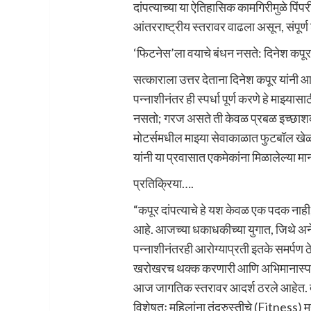
दांपत्याच्या या ऐतिहासिक कामगिरीमुळे पि
आंतरराष्ट्रीय स्तरावर वाढला असून, संपूर्ण
‘फिटनेस’ला वयाचे बंधन नसते: दिनेश कपू
सत्काराला उत्तर देताना दिनेश कपूर यांनी आप
पन्नाशीनंतर ही स्पर्धा पूर्ण करणे हे माझ्
नसतो; गरज असते ती केवळ प्रबळ इच्छाशक्
मोटर्समधील माझ्या सेवाकाळात फुटबॉल खेळल
यांनी या प्रवासात एकमेकांना मिळालेल्या म
प्रतिक्रिया….
“कपूर दांपत्याचे हे यश केवळ एक पदक नाही,
आहे. आजच्या धकाधकीच्या युगात, जिथे अने
पन्नाशीनंतरही आरोग्याप्रती इतके समर्पण ठ
खरोखरच थक्क करणारी आणि अभिमानास्पद बाब
आज जागतिक स्तरावर आदर्श ठरले आहेत. त्
विशेषतः महिलांना तंदुरुस्तीचे (Fitness) मह