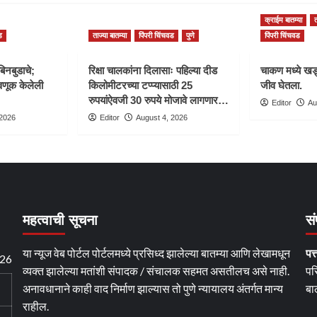
क्राईम बातम्या
त
ड
ताज्या बातम्या
पिंपरी चिंचवड
पुणे
पिंपरी चिंचवड
बिनबुडाचे;
रिक्षा चालकांना दिलासाः पहिल्या दीड
चाकण मध्ये खड्
णूक केलेली
किलोमीटरच्या टप्प्यासाठी 25
जीव घेतला.
रुपयांऐवजी 30 रुपये मोजावे लागणार…
Editor
Au
 2026
Editor
August 4, 2026
महत्वाची सूचना
सं
या न्यूज वेब पोर्टल पोर्टलमध्ये प्रसिध्द झालेल्या बातम्या आणि लेखामधून
पत्
026
व्यक्त झालेल्या मतांशी संपादक / संचालक सहमत असतीलच असे नाही.
पर
अनावधानाने काही वाद निर्माण झाल्यास तो पुणे न्यायालय अंतर्गत मान्य
बा
राहील.