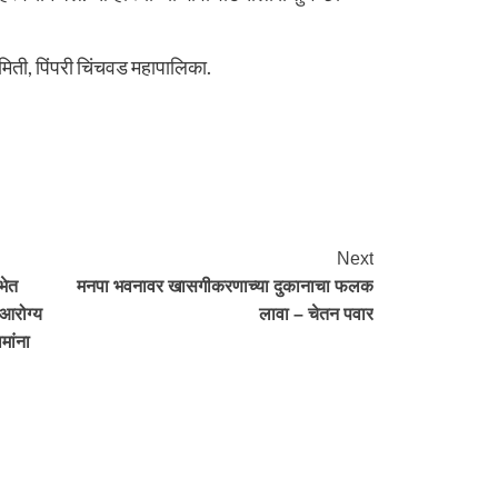
िती, पिंपरी चिंचवड महापालिका.
re
Next
भेत
मनपा भवनावर खासगीकरणाच्या दुकानाचा फलक
 आरोग्य
लावा – चेतन पवार
मांना