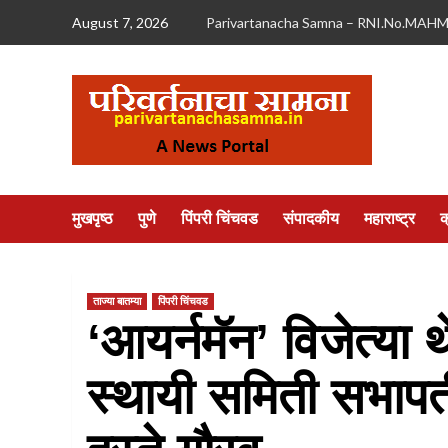
Skip
August 7, 2026
Parivartanacha Samna – RNI.No.MAH
to
content
मुखपृष्ठ
पुणे
पिंपरी चिंचवड
संपादकीय
महाराष्ट्र
क
ताज्या बातम्या
पिंपरी चिंचवड
‘आयर्नमॅन’ विजेत्या थ
स्थायी समिती सभापती