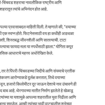
ंपरी-चिंचवड शहराचा नावलौकिक राष्ट्रीय आणि
 शहरातून त्यांचे अभिनंदन होत आहे.
र
ल्या प्रवासाबद्दल माहिती दिली. ते म्हणाले की, “वयाच्या
यासाठी एक स्वप्न होते. फिटनेससाठी वय हा कधीही अडथळा
ती, शिस्तबद्ध जीवनशैली आणि सातत्याची. टाटा
्याचा फायदा मला या स्पर्धेसाठी झाला.” योगिता कपूर
ानसिक आधाराचे महत्त्व अधोरेखित केले.
 तर ते पिंपरी-चिंचवडच्या जिद्दीचे आणि संयमाचे प्रतीक
कजण आरोग्याकडे दुर्लक्ष करतात, तिथे वयाच्या
ेवून, हजारो किलोमीटर दूर जाऊन देशाचे नाव उंचावणे ही
 आहे. थेरगावच्या मातीत निर्माण झालेले हे खेळाडू
यांच्या या यशामुळे आपल्या शहरातील युवा पिढीला आणि
त्त्व समजेल. आम्ही त्यांच्या भावी वाटचालीस शुभेच्छा