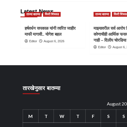
Latest News
ताज्या बातम्या
पिंपरी चिंचवड
ताज्या बातम्या
पिंपरी चिंचव
हर्षवर्धन सपकाळ यांनी त्वरित जाहीर
माझ्यावरील सर्व आरोप 
माफी मागावी.. योगेश बहल
कोणाचीही आर्थिक फसव
नाही – दिलीप चोरडिया
Editor
August 6, 2026
Editor
August 6,
तारखेनुसार बातम्या
August 2
M
T
W
T
F
S
S