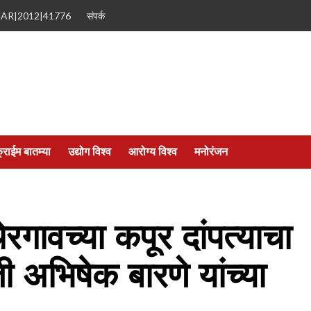
MAR|2012|41776
संपर्क
्राईम बातम्या
उद्योग विश्व
आरोग्य विश्व
मनोरंजन
ेरगावच्या कपूर दांपत्याचा
 अभिषेक बारणे यांच्या