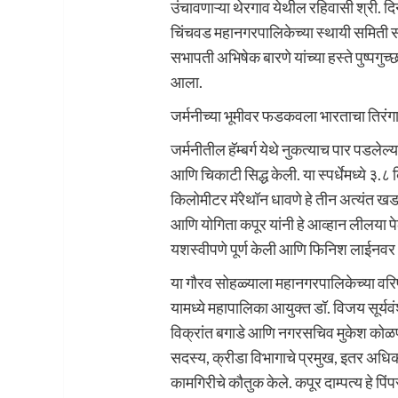
उंचावणाऱ्या थेरगाव येथील रहिवासी श्री. दि
चिंचवड महानगरपालिकेच्या स्थायी समिती 
सभापती अभिषेक बारणे यांच्या हस्ते पुष्पगु
आला.
जर्मनीच्या भूमीवर फडकवला भारताचा तिरंग
जर्मनीतील हॅम्बर्ग येथे नुकत्याच पार पडलेल्
आणि चिकाटी सिद्ध केली. या स्पर्धेमध्ये
किलोमीटर मॅरेथॉन धावणे हे तीन अत्यंत खड
आणि योगिता कपूर यांनी हे आव्हान लीलया पे
यशस्वीपणे पूर्ण केली आणि फिनिश लाईनवर
या गौरव सोहळ्याला महानगरपालिकेच्या वरिष
यामध्ये महापालिका आयुक्त डॉ. विजय सूर्यव
विक्रांत बगाडे आणि नगरसचिव मुकेश कोळप प्
सदस्य, क्रीडा विभागाचे प्रमुख, इतर अधिका
कामगिरीचे कौतुक केले. कपूर दाम्पत्य हे प