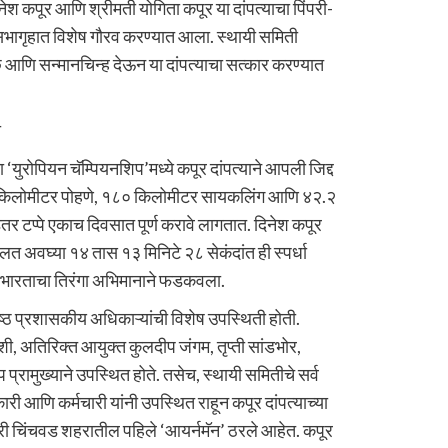
नेश कपूर आणि श्रीमती योगिता कपूर या दांपत्याचा पिंपरी-
सभागृहात विशेष गौरव करण्यात आला. स्थायी समिती
च्छ आणि सन्मानचिन्ह देऊन या दांपत्याचा सत्कार करण्यात
ा
या ‘युरोपियन चॅम्पियनशिप’मध्ये कपूर दांपत्याने आपली जिद्द
 ३.८ किलोमीटर पोहणे, १८० किलोमीटर सायकलिंग आणि ४२.२
तर टप्पे एकाच दिवसात पूर्ण करावे लागतात. दिनेश कपूर
लत अवघ्या १४ तास १३ मिनिटे २८ सेकंदांत ही स्पर्धा
 भारताचा तिरंगा अभिमानाने फडकवला.
्ठ प्रशासकीय अधिकाऱ्यांची विशेष उपस्थिती होती.
ंशी, अतिरिक्त आयुक्त कुलदीप जंगम, तृप्ती सांडभोर,
रामुख्याने उपस्थित होते. तसेच, स्थायी समितीचे सर्व
री आणि कर्मचारी यांनी उपस्थित राहून कपूर दांपत्याच्या
िंपरी चिंचवड शहरातील पहिले ‘आयर्नमॅन’ ठरले आहेत. कपूर