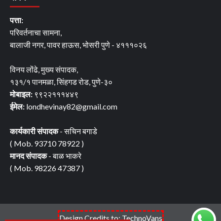
पत्ता:
परिवर्तनाचा सामना,
बालाजी नगर, पावर हाऊस, भोसरी पुणे - ४१११०२६
विनय लोंढे, मुख्य संपादक,
१३१/१ पानमळा, सिंहगड रोड, पुणे-३०
मोबाइल:
९९२२१११४४९
ईमेल:
londhevinay82@gmail.com
कार्यकारी संपादक
- सचिन बगाडे
( Mob. 93710 78922 )
मानद संपादक
- बाळ भाकरे
( Mob. 98226 47387 )
Design Credits to: TechnoVans