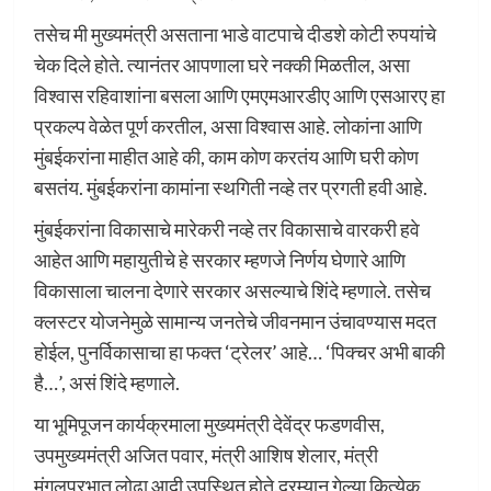
तसेच मी मुख्यमंत्री असताना भाडे वाटपाचे दीडशे कोटी रुपयांचे
चेक दिले होते. त्यानंतर आपणाला घरे नक्की मिळतील, असा
विश्वास रहिवाशांना बसला आणि एमएमआरडीए आणि एसआरए हा
प्रकल्प वेळेत पूर्ण करतील, असा विश्वास आहे. लोकांना आणि
मुंबईकरांना माहीत आहे की, काम कोण करतंय आणि घरी कोण
बसतंय. मुंबईकरांना कामांना स्थगिती नव्हे तर प्रगती हवी आहे.
मुंबईकरांना विकासाचे मारेकरी नव्हे तर विकासाचे वारकरी हवे
आहेत आणि महायुतीचे हे सरकार म्हणजे निर्णय घेणारे आणि
विकासाला चालना देणारे सरकार असल्याचे शिंदे म्हणाले. तसेच
क्लस्टर योजनेमुळे सामान्य जनतेचे जीवनमान उंचावण्यास मदत
होईल, पुनर्विकासाचा हा फक्त ‘ट्रेलर’ आहे… ‘पिक्चर अभी बाकी
है…’, असं शिंदे म्हणाले.
या भूमिपूजन कार्यक्रमाला मुख्यमंत्री देवेंद्र फडणवीस,
उपमुख्यमंत्री अजित पवार, मंत्री आशिष शेलार, मंत्री
मंगलप्रभात लोढा आदी उपस्थित होते.दरम्यान गेल्या कित्येक