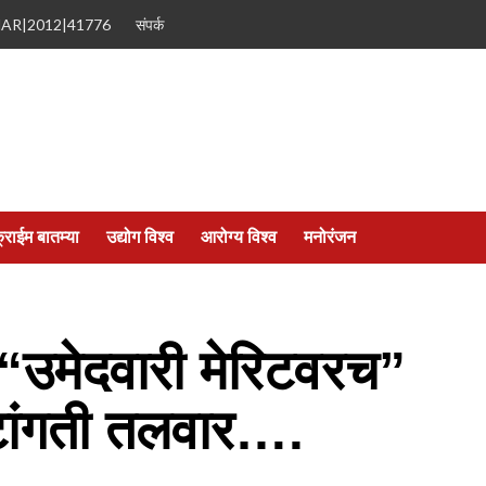
MAR|2012|41776
संपर्क
्राईम बातम्या
उद्योग विश्व
आरोग्य विश्व
मनोरंजन
उमेदवारी मेरिटवरच”
टांगती तलवार….