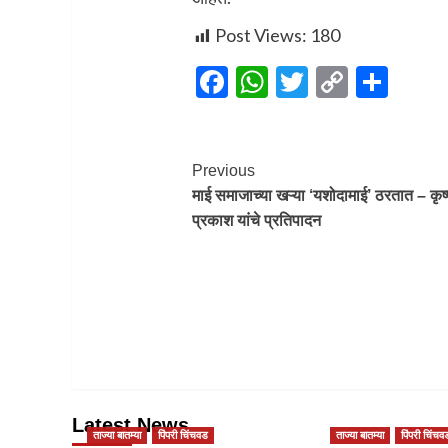
Post Views:
180
Facebook
WhatsApp
Twitter
Copy
Sha
Link
Post
Previous
माई समाजाच्या खऱ्या ‘यशोदामाई’ ठरतात – कृष
Navigation
प्रकाश यांचे प्रतिपादन
Latest News
ताज्या बातम्या
पिंपरी चिंचवड
ताज्या बातम्या
पिंपरी चिंचव