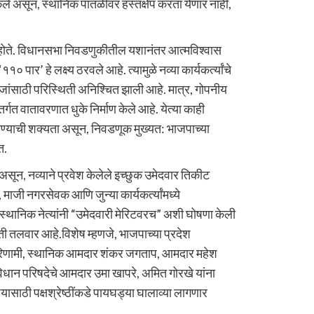
केले असून, स्थानिक पातळीवर हस्तक्षेप करता येणार नाही,
 होते. विधानसभा निवडणुकीतील यशानंतर आत्मविश्वास
पार’ हे लक्ष्य ठरवले आहे. त्यामुळे नव्या कार्यकर्त्यांचे
गजांसाठी परिस्थिती अनिश्चित झाली आहे. मात्र, गोपनीय
अंतर्गत वातावरणात धुके निर्माण केले आहे. येत्या काही
भवण्याची शक्यता असून, निवडणूक मुख्यत: भाजपाच्या
त.
यम असून, नव्याने प्रवेश केलेले इच्छुक उमेदवार तिकीट
माजी नगरसेवक आणि जुन्या कार्यकर्त्यांमध्ये
 स्थानिक नेत्यांनी “उमेदवारी मेरिटवरच” अशी घोषणा केली
ती तलवार आहे.विशेष म्हणजे, भाजपाच्या प्रदेश
 परिणामी, स्थानिक आमदार शंकर जगताप, आमदार महेश
ह विधान परिषदेचे आमदार उमा खापरे, अमित गोरखे यांना
्यासाठी पक्षश्रेष्ठींकडे पायघड्या घालाव्या लागणार