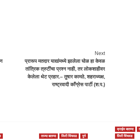
re
Next
्ण
प्रारूप मतदार याद्यांमध्ये झालेला घोळ हा केवळ
तांत्रिक त्रुटींचा प्रश्न नाही, तर लोकशाहीवर
केलेला थेट प्रहार.– तुषार कामठे, शहराध्यक्ष,
राष्ट्रवादी काँग्रेस पार्टी (श.प.)
क्राईम बातम्या
त
ड
ताज्या बातम्या
पिंपरी चिंचवड
पुणे
पिंपरी चिंचवड