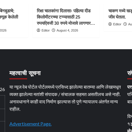
बिनबुडाचे;
रिक्षा चालकांना दिलासाः पहिल्या दीड
चाकण मध्ये खड्
णूक केलेली
किलोमीटरच्या टप्प्यासाठी 25
जीव घेतला.
रुपयांऐवजी 30 रुपये मोजावे लागणार…
Editor
Au
 2026
Editor
August 4, 2026
महत्वाची सूचना
सं
या न्यूज वेब पोर्टल पोर्टलमध्ये प्रसिध्द झालेल्या बातम्या आणि लेखामधून
पत्
026
व्यक्त झालेल्या मतांशी संपादक / संचालक सहमत असतीलच असे नाही.
पर
अनावधानाने काही वाद निर्माण झाल्यास तो पुणे न्यायालय अंतर्गत मान्य
बा
राहील.
वि
Advertisement Page.
१३
मो