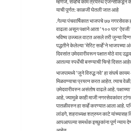
म्हणजे, सर्व्हेचे काम त्रयस्थ एजन्सीकडून 
याची पूर्णत: काळजी घेतली जात आहे
.गेल्या पंचवार्षिकात भाजपचे ७७ नगरसेवक
वाढला असून पक्षाने आता ‘१०० पार’ ऐवजी ‘११० 
भविष्य उज्ज्वल वाटत असले तरी जुन्या दिग्
पद्धतीने केलेल्या ‘मेरिट सर्व्हे’ने भाजपच्या 
दिवसांत उमेदवारीवरून पक्षात मोठे वाद उद्
आतल्या स्पर्धेची बनण्याची चिन्हे दिसत आहे
भाजपामध्ये ‘जुने विरुद्ध नवे’ हा संघर्ष का
मिळवण्याचा प्रयत्न करत आहेत. त्याच वेळी, 
उमेदवारीवरुन असंतोष वाढले आहे. पक्षाच्या
आहे, ज्यामुळे काही माजी नगरसेवकांवर टांग
पातळीवरुन हा सर्व्हे करण्यात आला आहे.
लांडगे, शहराध्यक्ष शत्रुघ्न काटे यांच्यास
आपआपल्या समर्थक इच्छुकांना पूर्ण न्याय देण
आहेत.