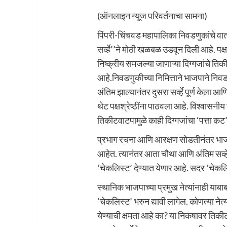
(ऑनलाइन न्यूज परिवर्तनाचा सामना)
पिंपरी-चिंचवड महापालिका निवडणुकांचे वा
सर्व्हे’’ने मोठी खळबळ उडवून दिली आहे. पक्
निष्क्रीय समजल्या जाणाऱ्या दिग्गजांचे ति
आहे.निवडणुकीच्या निमित्ताने भाजपाने निवडणू
अंतिम झाल्यानंतर दुसरा सर्व्हे पूर्ण केला
थेट पक्षश्रेष्ठींना पाठवला आहे. विश्वासनीय
तिकीटवाटपामुळे काही दिग्गजांचा ‘पत्ता कट’
प्रभाग रचना आणि आरक्षण सोडतीनंतर भाजपा 
आहेत. त्यानंतर आता चौथा आणि अंतिम सर्व्ह
‘चेकलिस्ट’ देण्यात येणार आहे. सदर ‘चेकल
स्थानिक भाजपाच्या प्रमुख नेत्यांनाही याबाब
‘चेकलिस्ट’ भरुन द्यावी लागेल. कोणत्या नेत
येण्याची क्षमता आहे का? या निकषावर तिकीट