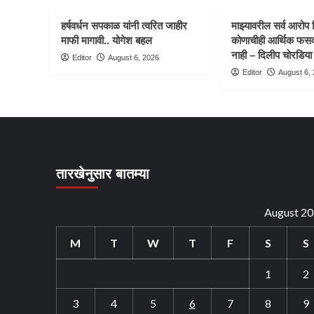
हर्षवर्धन सपकाळ यांनी त्वरित जाहीर
माझ्यावरील सर्व आरोप 
माफी मागावी.. योगेश बहल
कोणाचीही आर्थिक फसव
नाही – दिलीप चोरडिया
Editor
August 6, 2026
Editor
August 6,
तारखेनुसार बातम्या
August 2
M
T
W
T
F
S
S
1
2
3
4
5
6
7
8
9