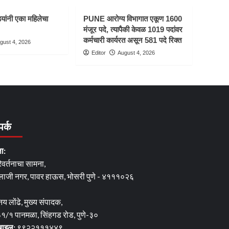
यांनी एका महिलेचा
PUNE आरोग्य विभागात एकूण 1600
मंजूर पदे, त्यापैकी केवळ 1019 पदांवर
कर्मचारी कार्यरत असून 581 पदे रिक्त
gust 4, 2026
Editor
August 4, 2026
पर्क
ता:
िवर्तनाचा सामना,
लाजी नगर, पावर हाऊस, भोसरी पुणे - ४१११०२६
नय लोंढे, मुख्य संपादक,
१/१ पानमळा, सिंहगड रोड, पुणे-३०
बाइल:
९९२२१११४४९