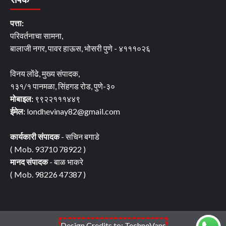
पत्ता:
परिवर्तनाचा सामना,
बालाजी नगर, पावर हाऊस, भोसरी पुणे - ४१११०२६
विनय लोंढे, मुख्य संपादक,
१३१/१ पानमळा, सिंहगड रोड, पुणे-३०
मोबाइल:
९९२२१११४४९
ईमेल:
londhevinay82@gmail.com
कार्यकारी संपादक
- सचिन बगाडे
( Mob. 93710 78922 )
मानद संपादक
- बाळ भाकरे
( Mob. 98226 47387 )
Design Credits to: TechnoVans