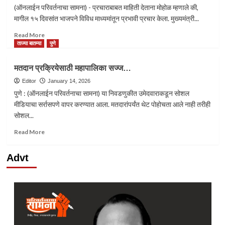
(ऑनलाईन परिवर्तनाचा सामना) - प्रचाराबाबत माहिती देताना मोहोळ म्हणाले की,
मागील १५ दिवसांत भाजपने विविध माध्यमांतून प्रभावी प्रचार केला. मुख्यमंत्री...
Read
Read More
more
ताज्या बातम्या
पुणे
about
भाजपला
मतदान प्रक्रियेसाठी महापालिका सज्ज…
120-
125
Editor
January 14, 2026
जागा
पुणे : (ऑनलाईन परिवर्तनाचा सामना) या निवडणुकीत उमेदवाराकडून सोशल
मिळतील
मीडियाचा सर्रासपणे वापर करण्यात आला. मतदारांपर्यंत थेट पोहोचता आले नाही तरीही
–
सोशल...
मुरलीधर
मोहोळ
Read
Read More
more
about
Advt
मतदान
प्रक्रियेसाठी
महापालिका
सज्ज…