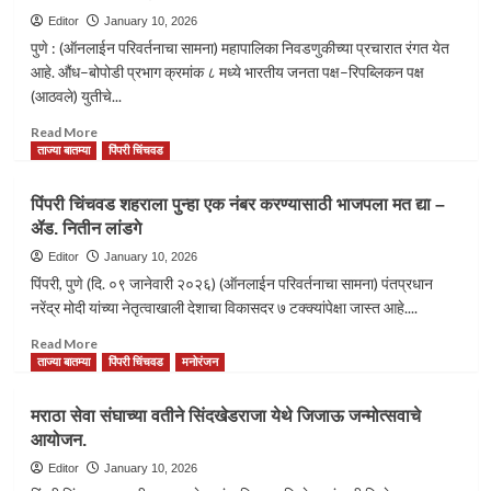
ॲम्बेसिडर
Editor
January 10, 2026
”श्रेया
पुणे : (ऑनलाईन परिवर्तनाचा सामना) महापालिका निवडणुकीच्या प्रचारात रंगत येत
बुगडे”
आहे. औंध–बोपोडी प्रभाग क्रमांक ८ मध्ये भारतीय जनता पक्ष–रिपब्लिकन पक्ष
यांच्या
(आठवले) युतीचे...
उपस्थितीत
दुर्गादेवी
Read
Read More
टेकडीच्या
more
ताज्या बातम्या
पिंपरी चिंचवड
पायथ्याशी
about
लोकशाहीचा
लोकभावना
पिंपरी चिंचवड शहराला पुन्हा एक नंबर करण्यासाठी भाजपला मत द्या –
जागर….
लक्षात
ॲड. नितीन लांडगे
घेऊनच कस्तुरबा
आणि
Editor
January 10, 2026
आंबेडकर
पिंपरी, पुणे (दि. ०९ जानेवारी २०२६) (ऑनलाईन परिवर्तनाचा सामना) पंतप्रधान
वसाहतीचा
नरेंद्र मोदी यांच्या नेतृत्वाखाली देशाचा विकासदर ७ टक्क्यांपेक्षा जास्त आहे....
विकास
करणार
Read
Read More
–
more
ताज्या बातम्या
पिंपरी चिंचवड
मनोरंजन
सनी
about
निम्हण
पिंपरी
मराठा सेवा संघाच्या वतीने सिंदखेडराजा येथे जिजाऊ जन्मोत्सवाचे
चिंचवड
आयोजन.
शहराला
पुन्हा
Editor
January 10, 2026
एक