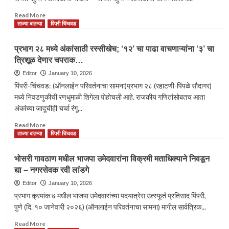
लढण्याचा
निर्णय
Read
Read More
more
ताज्या बातम्या
पिंपरी चिंचवड
about
प्रभाग
​प्रभाग २८ मध्ये अंकांसाठी रस्सीखेच; ‘१२’ चा पाढा वाचणाऱ्यांना ‘३’ चा
२६
त्रिशूळ देणार चपराक…
मधील
राजकारणाची
Editor
January 10, 2026
गणिते
​पिंपरी-चिंचवड: (ऑनलाईन परिवर्तनाचा सामना)प्रभाग २८ (रहाटणी-पिंपळे सौदागर)
बदलली;
मध्ये निवडणुकीची रणधुमाळी शिगेला पोहोचली आहे. राजकीय गणितांसोबतच आता
विलास
अंकांच्या जादूचीही चर्चा रंगू...
नांदगुडे
यांच्या
Read
Read More
अपक्ष
more
ताज्या बातम्या
पिंपरी चिंचवड
पॅनलला
about
वंचित
भोसरी गावठाण मधील भाजपा उमेदवारांना विक्रमी मताधिक्याने निवडून
बहुजन
प्रभाग
आघाडीचा
द्या – नगरसेवक रवी लांडगे
२८
पाठिंबा*
मध्ये
Editor
January 10, 2026
अंकांसाठी
प्रभाग क्रमांक ७ मधील भाजपा उमेदवारांच्या पदयात्रेस उत्स्फूर्त प्रतिसाद पिंपरी,
रस्सीखेच;
पुणे (दि. १० जानेवारी २०२६) (ऑनलाईन परिवर्तनाचा सामना) मागील सार्वत्रिक...
‘१२’
चा
Read
Read More