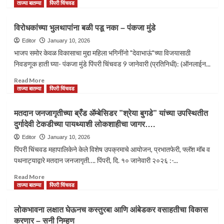
पाढा
more
ताज्या बातम्या
पिंपरी चिंचवड
वाचणाऱ्यांना
about
‘३’
भोसरी
विरोधकांच्या भुलथापांना बळी पडू नका – पंकजा मुंडे
चा
गावठाण
त्रिशूळ
मधील
Editor
January 10, 2026
देणार
भाजपा
भाजप समोर केवळ विकासाचा मुद्दा महिला भगिनींनो "देवाभाऊं"च्या विजयासाठी
चपराक…
उमेदवारांना
निवडणूक हाती घ्या- पंकजा मुंडे पिंपरी चिंचवड 9 जानेवारी (प्रतिनिधी): (ऑनलाईन...
विक्रमी
मताधिक्याने
Read
Read More
निवडून
more
ताज्या बातम्या
पिंपरी चिंचवड
द्या
about
–
विरोधकांच्या
मतदान जनजागृतीच्या ब्रँड ॲम्बेसिडर ”श्रेया बुगडे” यांच्या उपस्थितीत
नगरसेवक
भुलथापांना
दुर्गादेवी टेकडीच्या पायथ्याशी लोकशाहीचा जागर….
रवी
बळी
लांडगे
पडू
Editor
January 10, 2026
नका
पिंपरी चिंचवड महापालिकेने केले विशेष उपक्रमाचे आयोजन, प्रभातफेरी, फ्लॅश मॉब व
–
पथनाट्याद्वारे मतदान जनजागृती…. पिंपरी, दि. १० जानेवारी २०२६ :-...
पंकजा
मुंडे
Read
Read More
more
ताज्या बातम्या
पिंपरी चिंचवड
about
मतदान
लोकभावना लक्षात घेऊनच कस्तुरबा आणि आंबेडकर वसाहतीचा विकास
जनजागृतीच्या
करणार – सनी निम्हण
ब्रँड