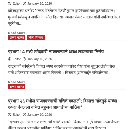
Editor
January 10, 2026
कोल्हापूरच्या धर्तीवर "फ्लड मेटिगेशन मेजर्स"नुसार पूररेषेसाठी नवा युडीसीपीआर ;
मुख्यमंत्र्यांकडून नागरिकांना मोठा दिलासा आमदार शंकर जगताप यांनी उपस्थित केला
पूररेषेचा...
Read
Read More
more
ताज्या बातम्या
पिंपरी चिंचवड
about
निळी
प्रभाग 14 मध्ये उमेदवारी नाकारल्याने अपक्ष लढण्याचा निर्णय
आणि
लाल
Editor
January 10, 2026
पूररेषेची फेरसर्वेक्षण
राष्ट्रवादी काँग्रेसचे दिवंगत ज्येष्ठ नगरसेवक जावेद शेख यांचा सुपुत्र तौहीद शेख
करून
यांचे अजितदादा पवारांवर आरोप पिंपपरी । चिंचवड (ऑनलाईन परिवर्तनाचा...
नव्याने
आखणी
Read
Read More
होणार:
more
ताज्या बातम्या
मुख्यमंत्री
about
देवेंद्र
प्रभाग
प्रभाग २६ मधील राजकारणाची गणिते बदलली; विलास नांदगुडे यांच्या
फडणवीस
14
अपक्ष पॅनलला वंचित बहुजन आघाडीचा पाठिंबा*
मध्ये
उमेदवारी
Editor
January 10, 2026
नाकारल्याने
*प्रभाग २६ मधील राजकारणाची गणिते बदलली; विलास नांदगुडे यांच्या अपक्ष पॅनलला
अपक्ष
वंचित बहुजन आघाडीचा पाठिंबा* *वंचित बहुजन आघाडीची साथ मिळताच...