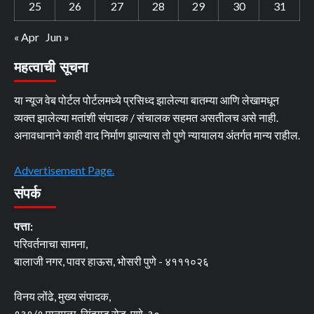
25
26
27
28
29
30
31
« Apr
Jun »
महत्वाची सूचना
या न्यूज वेब पोर्टल पोर्टलमध्ये प्रसिध्द झालेल्या बातम्या आणि लेखामधून
व्यक्त झालेल्या मतांशी संपादक / संचालक सहमत असतीलच असे नाही.
अनावधानाने काही वाद निर्माण झाल्यास तो पुणे न्यायालय अंतर्गत मान्य राहील.
Advertisement Page.
संपर्क
पत्ता:
परिवर्तनाचा सामना,
बालाजी नगर, पावर हाऊस, भोसरी पुणे - ४१११०२६
विनय लोंढे, मुख्य संपादक,
१३१/१ पानमळा, सिंहगड रोड, पुणे-३०