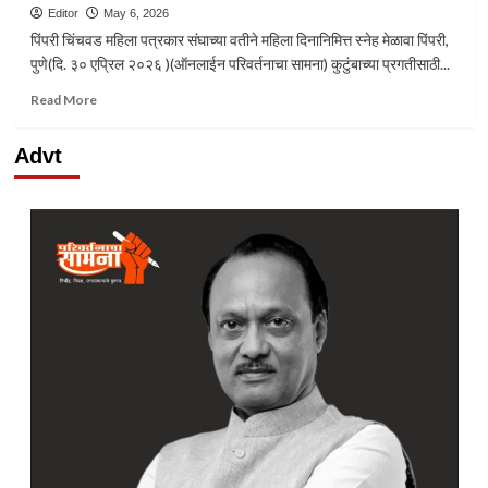
Editor
May 6, 2026
पिंपरी चिंचवड महिला पत्रकार संघाच्या वतीने महिला दिनानिमित्त स्नेह मेळावा पिंपरी,
पुणे(दि. ३० एप्रिल २०२६ )(ऑनलाईन परिवर्तनाचा सामना) कुटुंबाच्या प्रगतीसाठी...
Read
Read More
more
about
Advt
महिलांच्या
त्यागामुळेच
कुटुंबाची
व
देशाची
प्रगती
–
उपमहापौर
शर्मिला
बाबर