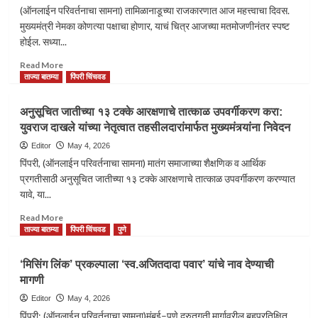
(ऑनलाईन परिवर्तनाचा सामना) तामिळानाडूच्या राजकारणात आज महत्त्वाचा दिवस.
मुख्यमंत्री नेमका कोणत्या पक्षाचा होणार, याचं चित्र आजच्या मतमोजणीनंतर स्पष्ट
होईल. सध्या...
Read
Read More
more
ताज्या बातम्या
पिंपरी चिंचवड
about
”थलपती
अनुसूचित जातीच्या १३ टक्के आरक्षणाचे तात्काळ उपवर्गीकरण करा:
विजय”
युवराज दाखले यांच्या नेतृत्वात तहसीलदारांमार्फत मुख्यमंत्र्यांना निवेदन
यांनी
राजकारणातही
Editor
May 4, 2026
दमदार
पिंपरी, (ऑनलाईन परिवर्तनाचा सामना) मातंग समाजाच्या शैक्षणिक व आर्थिक
एंट्री…
प्रगतीसाठी अनुसूचित जातीच्या १३ टक्के आरक्षणाचे तात्काळ उपवर्गीकरण करण्यात
यावे, या...
Read
Read More
more
ताज्या बातम्या
पिंपरी चिंचवड
पुणे
about
अनुसूचित
‘मिसिंग लिंक’ प्रकल्पाला ‘स्व.अजितदादा पवार’ यांचे नाव देण्याची
जातीच्या
मागणी
१३
टक्के
Editor
May 4, 2026
आरक्षणाचे
पिंपरी: (ऑनलाईन परिवर्तनाचा सामना)मुंबई–पुणे द्रुतगती मार्गावरील बहुप्रतिक्षित