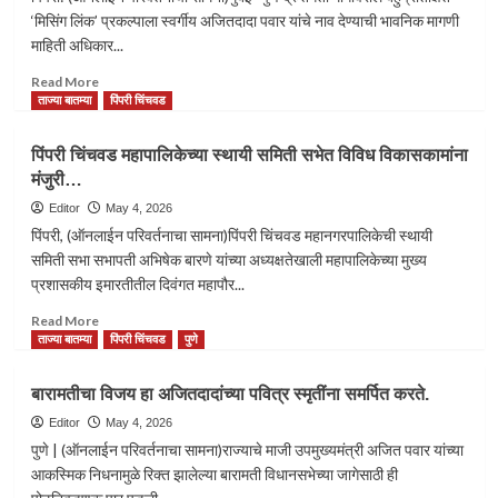
तात्काळ
‘मिसिंग लिंक’ प्रकल्पाला स्वर्गीय अजितदादा पवार यांचे नाव देण्याची भावनिक मागणी
उपवर्गीकरण
माहिती अधिकार...
करा:
युवराज
Read
Read More
दाखले
more
ताज्या बातम्या
पिंपरी चिंचवड
यांच्या
about
नेतृत्वात
‘मिसिंग
पिंपरी चिंचवड महापालिकेच्या स्थायी समिती सभेत विविध विकासकामांना
तहसीलदारांमार्फत
लिंक’
मुख्यमंत्र्यांना
मंजुरी…
प्रकल्पाला
निवेदन
‘स्व.अजितदादा
Editor
May 4, 2026
पवार’
पिंपरी, (ऑनलाईन परिवर्तनाचा सामना)पिंपरी चिंचवड महानगरपालिकेची स्थायी
यांचे
समिती सभा सभापती अभिषेक बारणे यांच्या अध्यक्षतेखाली महापालिकेच्या मुख्य
नाव
प्रशासकीय इमारतीतील दिवंगत महापौर...
देण्याची
मागणी
Read
Read More
more
ताज्या बातम्या
पिंपरी चिंचवड
पुणे
about
पिंपरी
बारामतीचा विजय हा अजितदादांच्या पवित्र स्मृतींना समर्पित करते.
चिंचवड
महापालिकेच्या
Editor
May 4, 2026
स्थायी
पुणे | (ऑनलाईन परिवर्तनाचा सामना)राज्याचे माजी उपमुख्यमंत्री अजित पवार यांच्या
समिती
आकस्मिक निधनामुळे रिक्त झालेल्या बारामती विधानसभेच्या जागेसाठी ही
सभेत