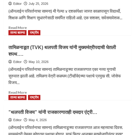
Editor
July 25, 2026
(ऑनलाईन परिवर्तनाचा सामना) मी गेल्या ४ दशकांपेक्षा जास्त काळापासून विद्यार्थी,
शिक्षक आणि शिक्षण सुधारणेसाठी समर्पित राहिलो आहे. एक सशक्त, सर्वसमावेशक...
Read
Read More
more
ताज्या बातम्या
राष्ट्रीय
about
केंद्रीय
तामिळनाडूत (TVK) थलपती विजय यांनी मुख्यमंत्रीपदाची घेतली
शिक्षणमंत्री
शपथ….
धर्मेंद्र
प्रधान
Editor
May 10, 2026
यांनी
(ऑनलाईन परिवर्तनाचा सामना) तामिळनाडूच्या राजकारणात एका नव्या युगाची
शनिवारी
सुरुवात झाली आहे. तमिळगा वेत्री कळघम (टीव्हीके)च्या पक्षाचे प्रमुख सी. जोसेफ
दुपारी
विजय...
आपल्या
मंत्रिपदाचा
Read
Read More
राजीनामा
more
ताज्या बातम्या
राष्ट्रीय
about
तामिळनाडूत
”थलपती विजय” यांनी राजकारणातही दमदार एंट्री…
(TVK)
थलपती
Editor
May 4, 2026
विजय
(ऑनलाईन परिवर्तनाचा सामना) तामिळानाडूच्या राजकारणात आज महत्त्वाचा दिवस.
यांनी
मुख्यमंत्री नेमका कोणत्या पक्षाचा होणार, याचं चित्र आजच्या मतमोजणीनंतर स्पष्ट