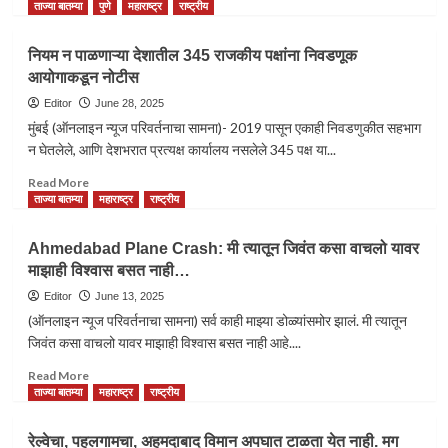
more
ताज्या बातम्या
पुणे
महाराष्ट्र
राष्ट्रीय
about
राष्ट्रीय
नियम न पाळणाऱ्या देशातील 345 राजकीय पक्षांना निवडणूक
लोकशाही
आयोगाकडून नोटीस
आघाडीने
(NDA)
Editor
June 28, 2025
पुन्हा
मुंबई (ऑनलाइन न्यूज परिवर्तनाचा सामना)- 2019 पासून एकाही निवडणुकीत सहभाग
एकदा
न घेतलेले, आणि देशभरात प्रत्यक्ष कार्यालय नसलेले 345 पक्ष या...
बिहारमध्ये
सत्ता
Read
Read More
राखली….
more
ताज्या बातम्या
महाराष्ट्र
राष्ट्रीय
about
नियम
Ahmedabad Plane Crash: मी त्यातून जिवंत कसा वाचलो यावर
न
माझाही विश्वास बसत नाही…
पाळणाऱ्या
देशातील
Editor
June 13, 2025
345
(ऑनलाइन न्यूज परिवर्तनाचा सामना) सर्व काही माझ्या डोळ्यांसमोर झालं. मी त्यातून
राजकीय
जिवंत कसा वाचलो यावर माझाही विश्वास बसत नाही आहे....
पक्षांना
निवडणूक
Read
Read More
आयोगाकडून
more
ताज्या बातम्या
महाराष्ट्र
राष्ट्रीय
नोटीस
about
Ahmedabad
रेल्वेचा, पहलगामचा, अहमदाबाद विमान अपघात टाळता येत नाही. मग