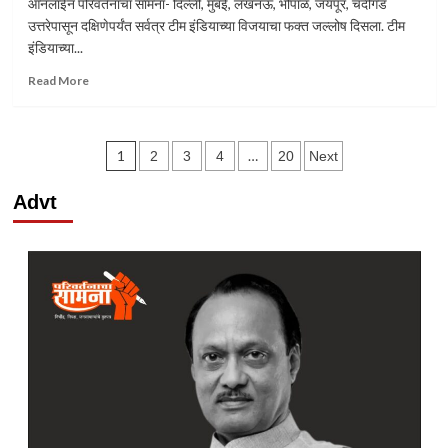
ऑनलाईन परिवर्तनाचा सामना- दिल्ली, मुंबई, लखनऊ, भोपाळ, जयपूर, चंदीगड
विसरणार
उत्तरेपासून दक्षिणेपर्यंत सर्वत्र टीम इंडियाच्या विजयाचा फक्त जल्लोष दिसला. टीम
नाही-
इंडियाच्या...
पाकिस्तान
पंतप्रधान
Read
Read More
शहबाज
more
शरीफ
about
T20
Posts
वर्ल्ड
1
…
2
3
4
20
Next
कप
pagination
विजयाच
Advt
देशभर
सेलिब्रेशन…