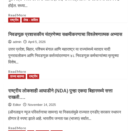
मुख्यमंत्रीपदाची
होईल. सध्या...
घेतली
शपथ….
Read
Read More
more
राष्ट्रीय
लेख - कविता
about
”थलपती
निवडणूक प्रशासकीय यंत्रणेच्या सक्षमीकरणाचा विश्लेषणात्मक अभ्यास
विजय”
यांनी
admin
April 5, 2026
राजकारणातही
उत्तर प्रदेश, बिहार, पश्चिम बंगाल आणि महाराष्ट्र या राज्यांमध्ये मतदार यादी
दमदार
पुनरावलोकन आणि निवडणूक कर्तव्यांदरम्यान ४८ निवडणूक कर्मचाऱ्यांच्या मृत्यूच्या
एंट्री…
विशेष...
Read
Read More
more
ताज्या बातम्या
राष्ट्रीय
about
निवडणूक
राष्ट्रीय लोकशाही आघाडीने (NDA) पुन्हा एकदा बिहारमध्ये सत्ता
प्रशासकीय
राखली….
यंत्रणेच्या
सक्षमीकरणाचा
Editor
November 14, 2025
विश्लेषणात्मक
(ऑनलाइन न्यूज परिवर्तनाचा सामना) या निकालांमुळे राज्यात एनडीए सरकार स्थापन
अभ्यास
होणार हे स्पष्ट झाले आहे. भारतीय जनता पक्ष (भाजप) सर्वात...
Read
Read More