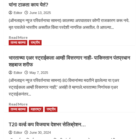
Plane
यांना टाळता काय येतं?
Crash:
मी
Editor
June 13, 2025
त्यातून
(ऑनलाइन न्यूज परिवर्तनाचा सामना) कालच्या अपघातावर कोणी राजकारण करू नये.
जिवंत
मृत पावलेले भारतीय असतील किंवा परदेशी नागरिक असतील. ते आपल्या...
कसा
वाचलो
Read
Read More
यावर
more
ताज्या बातम्या
राष्ट्रीय
माझाही
about
विश्वास
रेल्वेचा,
भारताच्या एअर स्ट्राईकला आम्ही विसरणार नाही- पाकिस्तान पंतप्रधान
बसत
पहलगामचा,
शहबाज शरीफ
नाही…
अहमदाबाद
विमान
Editor
May 7, 2025
अपघात
(ऑनलाइन न्यूज परिवर्तनाचा सामना) 80 विमानांच्या मदतीने झालेल्या या एअर
टाळता
स्ट्राईकला आम्ही विसरणार नाही,” असंही ते म्हणाले.भारताच्या निर्णायक एअर
येत
स्ट्राईकनंतर...
नाही.
मग
Read
Read More
यांना
more
ताज्या बातम्या
महाराष्ट्र
राष्ट्रीय
टाळता
about
काय
भारताच्या
T20 वर्ल्ड कप विजयाच देशभर सेलिब्रेशन…
येतं?
एअर
स्ट्राईकला
Editor
June 30, 2024
आम्ही