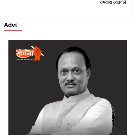
रामदास आठवले
Advt