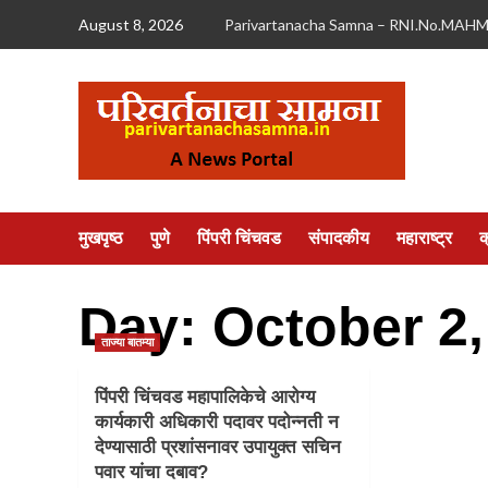
Skip
August 8, 2026
Parivartanacha Samna – RNI.No.MAH
to
content
मुखपृष्ठ
पुणे
पिंपरी चिंचवड
संपादकीय
महाराष्ट्र
क
Day:
October 2,
ताज्या बातम्या
पिंपरी चिंचवड महापालिकेचे आरोग्य
कार्यकारी अधिकारी पदावर पदोन्नती न
देण्यासाठी प्रशांसनावर उपायुक्त सचिन
पवार यांचा दबाव?