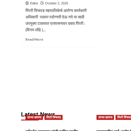
Editor
October 2, 2025
पिंपरी चिंचवड महापालिकेचे आरोग्य कार्यकारी
अधिकारी पदावर पदोन्नती देऊ नये या साठी
उपयुक्त टाकतात प्रशासनावर दबाव पिंपरी :
(विनय लोंढे )...
Read
Read More
more
about
पिंपरी
चिंचवड
महापालिकेचे
आरोग्य
कार्यकारी
अधिकारी पदावर
पदोन्नती
न
देण्यासाठी
प्रशांसनावर
उपायुक्त
Latest News
सचिन
ताज्या बातम्या
पिंपरी चिंचवड
ताज्या बातम्या
पिंपरी चिंचव
पवार
यांचा