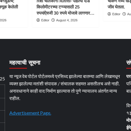
बिनबुडाचे;
रिक्षा चालकांना दिलासाः पहिल्या दीड
चाकण मध्ये खड्
णूक केलेली
किलोमीटरच्या टप्प्यासाठी 25
जीव घेतला.
रुपयांऐवजी 30 रुपये मोजावे लागणार…
Editor
Au
 2026
Editor
August 4, 2026
महत्वाची सूचना
सं
या न्यूज वेब पोर्टल पोर्टलमध्ये प्रसिध्द झालेल्या बातम्या आणि लेखामधून
पत्
25
व्यक्त झालेल्या मतांशी संपादक / संचालक सहमत असतीलच असे नाही.
पर
अनावधानाने काही वाद निर्माण झाल्यास तो पुणे न्यायालय अंतर्गत मान्य
बा
राहील.
वि
Advertisement Page.
१३
मो
ईम