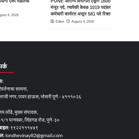
यांनी एका महिलेचा
PUNE आरोग्य विभागात एकूण 1600
मंजूर पदे, त्यापैकी केवळ 1019 पदांवर
कर्मचारी कार्यरत असून 581 पदे रिक्त
gust 4, 2026
Editor
August 4, 2026
पर्क
ता:
िवर्तनाचा सामना,
लाजी नगर, पावर हाऊस, भोसरी पुणे - ४१११०२६
नय लोंढे, मुख्य संपादक,
१/१ पानमळा, सिंहगड रोड, पुणे-३०
बाइल:
९९२२१११४४९
ेल:
londhevinay82@gmail.com