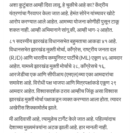
अशा कुटुंबात आम्ही दिवा लावू. हे चुकीचे आहे का? केंद्रीय
यंत्रणांचा गैरवापर केला जात आहे. हेमंत सोरेन यांच्यावर खोटे
आरोप करण्यात आले आहेत. आमच्या योजना कोणीही पुसून टाकू
शकत नाही. आम्ही अभिमानाने सांगू की, आम्ही भाग-२ आहोत.
८१ सदस्यीय झारखंड विधानसभेत बहुमताचा आकडा ४१ आहे.
विधानसभेत झारखंड मुक्ती मोर्चा, काँग्रेस, राष्ट्रीय जनता दल
(RJD) आणि भारतीय कम्युनिस्ट पार्टीचे (ML) एकूण ४६ आमदार
आहेत. यामध्ये झारखंड मुक्ती मोर्चाचे २८, काँग्रेसचे १६,
आरजेडीचा एक आणि सीपीआय (एमएल)च्या एका आमदारांचा
समावेश आहे. विरोधी पक्ष भाजपा आणि मित्रपक्षांकडे एकूण २९
आमदार आहेत. विश्वासदर्शक ठराव आम्हीच जिंकू असा विश्वास
झारखंड मुक्ती मोर्चा पक्षाकडून व्यक्त करण्यात आला होता. त्यावर
अखेरीस शिक्कामोर्तब झाले.
मी आदिवासी आहे, त्यामुळेच टार्गेट केले जात आहे. पहिल्यांदाच
देशाच्या मुख्यमंत्र्यांना अटक झाली आहे. हार मानली नाही.