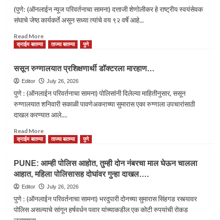
1600
(पुणे: (ऑनलाईन न्यूज परिवर्तनाचा सामना) दत्ताजी शेणोलीकर हे राष्ट्रीय स्वयंसेवक
मंजूर
संघाचे जेष्ठ कार्यकर्ते असून सध्या त्यांचे वय ९२ वर्षे आहे...
पदे,
त्यापैकी
Read
Read More
केवळ
more
क्राईम बातम्या
ताज्या बातम्या
पुणे
1019
about
पदांवर
जेष्ठ
ससून रुग्णालयात प्रशिक्षणार्थी डॉक्टरला मारहाण…
कर्मचारी
स्वयंसेवक
कार्यरत
दत्ताजी
Editor
July 26, 2026
असून
शेणोलीकर,सामाजिक
पुणे : (ऑनलाईन परिवर्तनाचा सामना) पोलिसांनी दिलेल्या माहितीनुसार, ससून
581
क्षेत्रातील
रुग्णालयात शनिवारी सकाळी पावणेअकराच्या सुमारास एका रुग्णाला उपचारांसाठी
पदे
कार्याचे
दाखल करण्यात आले....
रिक्त
प्रेरणास्थान,
Read
Read More
more
क्राईम बातम्या
ताज्या बातम्या
पुणे
about
ससून
PUNE: आम्ही पोलिस आहोत, तुम्ही दोन नंबरचा माल घेऊन चालला
रुग्णालयात
आहात, महिला पोलिसासह दोघांवर गुन्हा दाखल….
प्रशिक्षणार्थी
डॉक्टरला
Editor
July 26, 2026
मारहाण…
पुणे : (ऑनलाईन परिवर्तनाचा सामना) भरदुपारी दोनच्या सुमारास सिंहगड रस्त्यावर
पोलिस असल्याचे सांगून हर्षवर्धन पवार यांच्याकडील एक कोटी रुपयांची रोकड