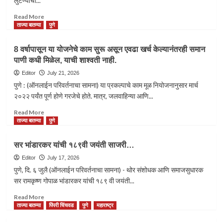
लुटण्याचा...
Read
Read More
more
ताज्या बातम्या
पुणे
about
PUNE:
8 वर्षापासून या योजनेचे काम सुरू असून एवढा खर्च केल्यानंतरही समान
आम्ही
पाणी कधी मिळेल, याची शाश्वती नाही.
पोलिस
आहोत,
Editor
July 21, 2026
तुम्ही
पुणे : (ऑनलाईन परिवर्तनाचा सामना) या प्रकल्पाचे काम मूळ नियोजनानुसार मार्च
दोन
२०२२ पर्यंत पूर्ण होणे गरजेचे होते. मात्र, जलवाहिन्या आणि...
नंबरचा
माल
Read
Read More
घेऊन
more
ताज्या बातम्या
पुणे
चालला
about
आहात,
8
सर भांडारकर यांची १८९वी जयंती साजरी…
महिला
वर्षापासून
पोलिसासह
या
Editor
July 17, 2026
दोघांवर
योजनेचे
पुणे, दि. ६ जुलै (ऑनलाईन परिवर्तनाचा सामना) - थोर संशोधक आणि समाजसुधारक
गुन्हा
काम
सर रामकृष्ण गोपाळ भांडारकर यांची १८९ वी जयंती...
दाखल….
सुरू
असून
Read
Read More
एवढा
more
ताज्या बातम्या
पिंपरी चिंचवड
पुणे
महाराष्ट्र
खर्च
about