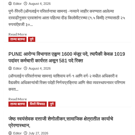
Editor
August 4, 2026
पुणे-पिंपरी (ऑनलाईन परिवर्तनाचा सामना) -नव्याने जाहीर करण्यात आलेल्या
दरवाढीनुसार प्रवाशांना आता पहिल्या दीड किलोमीटरच्या (१.५ किमी) टप्प्यासाठी २५
रुपयांऐवजी ३०...
Read
Read More
more
ताज्या बातम्या
पुणे
about
रिक्षा
PUNE आरोग्य विभागात एकूण 1600 मंजूर पदे, त्यापैकी केवळ 1019
चालकांना
पदांवर कर्मचारी कार्यरत असून 581 पदे रिक्त
दिलासाः
पहिल्या
Editor
August 4, 2026
दीड
(ऑनलाईन परिवर्तनाचा सामना) याशिवाय वर्ग-१ आणि वर्ग-२ मधील अधिकारी व
किलोमीटरच्या
वैद्यकीय अधिकाऱ्यांची रिक्त पदेही निर्णयप्रक्रिया आणि सेवा व्यवस्थापनावर परिणाम
टप्प्यासाठी
करत...
25
रुपयांऐवजी
Read
Read More
30
more
ताज्या बातम्या
पिंपरी चिंचवड
पुणे
रुपये
about
मोजावे
PUNE
जेष्ठ स्वयंसेवक दत्ताजी शेणोलीकर,सामाजिक क्षेत्रातील कार्याचे
लागणार…
आरोग्य
प्रेरणास्थान,
विभागात
एकूण
Editor
July 27, 2026