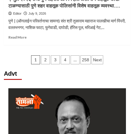
पालखी
टाळण्यासाठी पुणे शहर वाहतूक पोलिसांनी विशेष वाहतूक व्यवस्था….
सोहळ्यांचे
पुणेकरांच्यावतीने
Editor
July 9, 2026
महापौर
पुणे | (ऑनलाईन परिवर्तनाचा सामना) संत श्री तुकाराम महाराज पालखीचा मार्ग पिंपरी,
मंजुषा
वल्लभनगर, नाशिक फाटा, फुगेवाडी, दापोडी, हॅरिस पूल, मरिआई गेट,...
नागपुरे
यांनी
Read
Read More
स्वागत
more
केले.
about
९
Posts
जुलै
1
…
2
3
4
258
Next
२०२६
pagination
रोजी
Advt
पुणे
शहरात
आगमन
होत
असल्याने
वाहतूक
कोंडी
टाळण्यासाठी
पुणे
शहर
वाहतूक