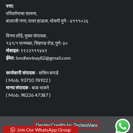
पत्ता:
परिवर्तनाचा सामना,
बालाजी नगर, पावर हाऊस, भोसरी पुणे - ४१११०२६
विनय लोंढे, मुख्य संपादक,
१३१/१ पानमळा, सिंहगड रोड, पुणे-३०
मोबाइल:
९९२२१११४४९
ईमेल:
londhevinay82@gmail.com
कार्यकारी संपादक
- सचिन बगाडे
( Mob. 93710 78922 )
मानद संपादक
- बाळ भाकरे
( Mob. 98226 47387 )
Design Credits to: TechnoVans
Join Our WhatsApp Group