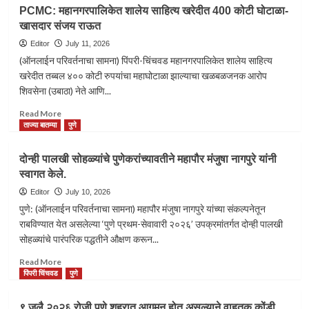
केल्यानंतरही
सर
PCMC: महानगरपालिकेत शालेय साहित्य खरेदीत 400 कोटी घोटाळा-
समान
भांडारकर
खासदार संजय राऊत
पाणी
यांची
कधी
१८९वी
Editor
July 11, 2026
मिळेल,
जयंती
(ऑनलाईन परिवर्तनाचा सामना) पिंपरी-चिंचवड महानगरपालिकेत शालेय साहित्य
याची
साजरी…
खरेदीत तब्बल ४०० कोटी रुपयांचा महाघोटाळा झाल्याचा खळबळजनक आरोप
शाश्वती
शिवसेना (उबाठा) नेते आणि...
नाही.
Read
Read More
more
ताज्या बातम्या
पुणे
about
PCMC:
दोन्ही पालखी सोहळ्यांचे पुणेकरांच्यावतीने महापौर मंजुषा नागपुरे यांनी
महानगरपालिकेत
स्वागत केले.
शालेय
साहित्य
Editor
July 10, 2026
खरेदीत
पुणे: (ऑनलाईन परिवर्तनाचा सामना) महापौर मंजुषा नागपुरे यांच्या संकल्पनेतून
400
राबविण्यात येत असलेल्या ‘पुणे प्रथम-सेवावारी २०२६’ उपक्रमांतर्गत दोन्ही पालखी
कोटी
सोहळ्यांचे पारंपरिक पद्धतीने औक्षण करून...
घोटाळा-
खासदार
Read
Read More
संजय
more
पिंपरी चिंचवड
पुणे
राऊत
about
दोन्ही
९ जुलै २०२६ रोजी पुणे शहरात आगमन होत असल्याने वाहतूक कोंडी