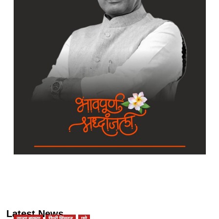
पोलिसांनी
विशेष
वाहतूक
व्यवस्था….
Latest News
ताज्या बातम्या
पिंपरी चिंचवड
पुणे